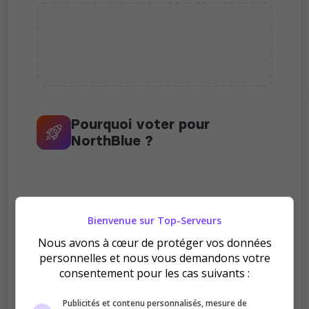
Pourquoi voter pour
NorthBlue ?
Bienvenue sur Top-Serveurs
Améliore le classement
Nous avons à cœur de protéger vos données
personnelles et nous vous demandons votre
Votre vote aide le serveur à monter dans le
consentement pour les cas suivants :
classement
Publicités et contenu personnalisés, mesure de