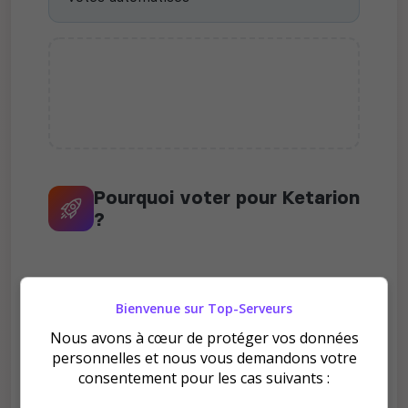
Pourquoi voter pour Ketarion
?
Bienvenue sur Top-Serveurs
Nous avons à cœur de protéger vos données
Améliore le classement
personnelles et nous vous demandons votre
consentement pour les cas suivants :
Votre vote aide le serveur à monter dans le
classement