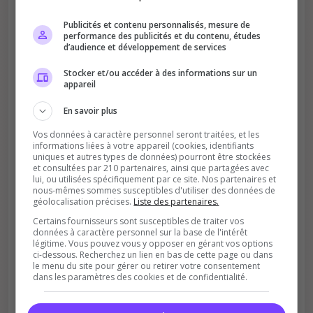
Votre vote aide le serveur à monter dans le
Publicités et contenu personnalisés, mesure de
classement
performance des publicités et du contenu, études
d’audience et développement de services
Stocker et/ou accéder à des informations sur un
appareil
En savoir plus
Vos données à caractère personnel seront traitées, et les
Soutient la communauté
informations liées à votre appareil (cookies, identifiants
uniques et autres types de données) pourront être stockées
Plus de visibilité = plus de joueurs
et consultées par 210 partenaires, ainsi que partagées avec
lui, ou utilisées spécifiquement par ce site. Nos partenaires et
nous-mêmes sommes susceptibles d'utiliser des données de
géolocalisation précises.
Liste des partenaires.
Certains fournisseurs sont susceptibles de traiter vos
données à caractère personnel sur la base de l'intérêt
légitime. Vous pouvez vous y opposer en gérant vos options
ci-dessous. Recherchez un lien en bas de cette page ou dans
le menu du site pour gérer ou retirer votre consentement
dans les paramètres des cookies et de confidentialité.
Récompenses possibles
Certains serveurs offrent des bonus aux