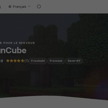
Français
R POUR LE SERVEUR
unCube
(1)
89
Freebuild
Premium
Semi-RP