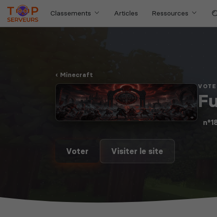
Classements
Articles
Ressources
Minecraft
VOTE
F
n°1
Voter
Visiter le site