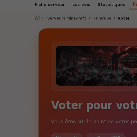
Fiche serveur
Les avis
Statistiques
P
Accueil
Serveurs Minecraft
FunCube
Voter
Voter pour vot
Vous êtes sur le point de voter p