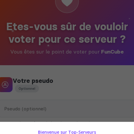
Etes-vous sûr de vouloir
voter pour ce serveur ?
Vous êtes sur le point de voter pour
FunCube
Votre pseudo
Optionnel
Ce pseudo peut être utilisé par le propriétaire du serveur pour vous
attribuer des récompenses en jeu
Bienvenue sur Top-Serveurs