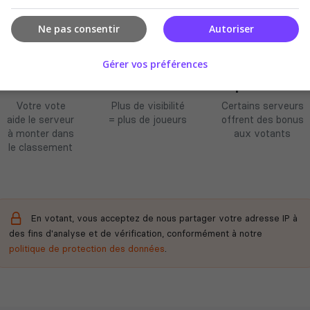
Ne pas consentir
Autoriser
Gérer vos préférences
Améliore le
Soutient la
Récompenses
classement
communauté
possibles
Votre vote
Plus de visibilité
Certains serveurs
aide le serveur
= plus de joueurs
offrent des bonus
à monter dans
aux votants
le classement
En votant, vous acceptez de nous partager votre adresse IP à
des fins d'analyse et de vérification, conformément à notre
politique de protection des données
.