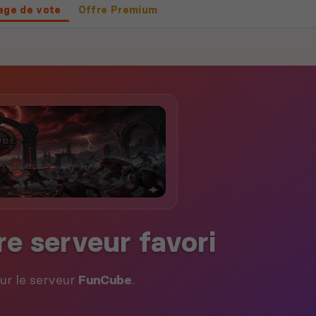
age de vote
Offre Premium
re serveur favori
our le serveur
FunCube
.