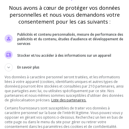
Nous avons à cœur de protéger vos données
Vérification
personnelles et nous vous demandons votre
consentement pour les cas suivants :
Requis
Publicités et contenu personnalisés, mesure de performance des
publicités et du contenu, études d’audience et développement de
Cette étape nous aide à lutter contre les votes
services
automatisés
Stocker et/ou accéder à des informations sur un appareil
En savoir plus
Vos données à caractère personnel seront traitées, et les informations
liées à votre appareil (cookies, identifiants uniques et autres types de
données) pourront être stockées et consultées par 210 partenaires, ainsi
que partagées avec lui, ou utilisées spécifiquement par ce site. Nos
partenaires et nous-mêmes sommes susceptibles d'utiliser des données
de géolocalisation précises.
Liste des partenaires.
Certains fournisseurs sont susceptibles de traiter vos données à
Pourquoi voter pour FunCube ?
caractère personnel sur la base de l'intérêt légitime. Vous pouvez vous y
opposer en gérant vos options ci-dessous. Recherchez un lien en bas de
cette page ou dans le menu du site pour gérer ou retirer votre
consentement dans les paramètres des cookies et de confidentialité.