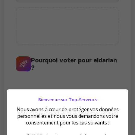
Pourquoi voter pour eldarian
?
Bienvenue sur Top-Serveurs
Nous avons à cœur de protéger vos données
Améliore le classement
personnelles et nous vous demandons votre
Votre vote aide le serveur à monter dans le
consentement pour les cas suivants :
classement