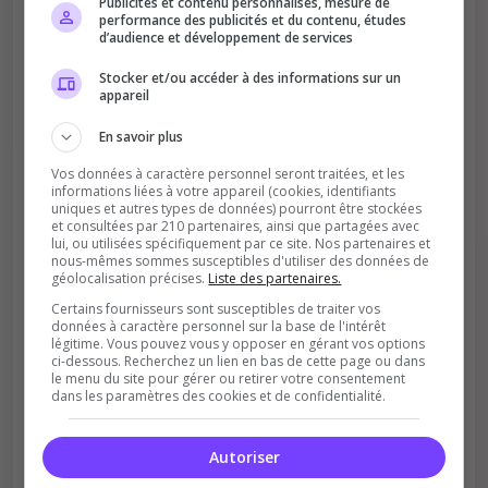
Publicités et contenu personnalisés, mesure de
performance des publicités et du contenu, études
d’audience et développement de services
Stocker et/ou accéder à des informations sur un
appareil
En savoir plus
Soutient la communauté
Vos données à caractère personnel seront traitées, et les
Plus de visibilité = plus de joueurs
informations liées à votre appareil (cookies, identifiants
uniques et autres types de données) pourront être stockées
et consultées par 210 partenaires, ainsi que partagées avec
lui, ou utilisées spécifiquement par ce site. Nos partenaires et
nous-mêmes sommes susceptibles d'utiliser des données de
géolocalisation précises.
Liste des partenaires.
Certains fournisseurs sont susceptibles de traiter vos
données à caractère personnel sur la base de l'intérêt
légitime. Vous pouvez vous y opposer en gérant vos options
ci-dessous. Recherchez un lien en bas de cette page ou dans
Récompenses possibles
le menu du site pour gérer ou retirer votre consentement
dans les paramètres des cookies et de confidentialité.
Certains serveurs offrent des bonus aux
votants
Autoriser