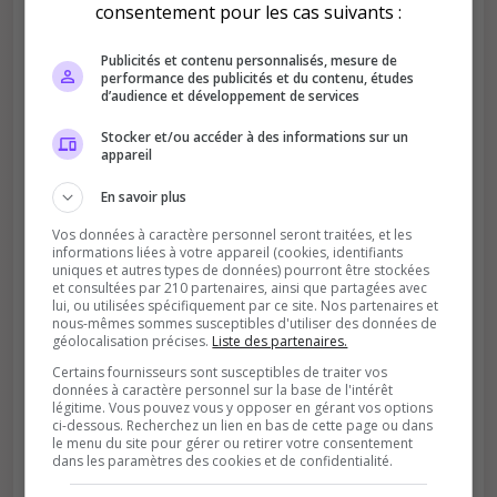
consentement pour les cas suivants :
Améliore le classement
Votre vote aide le serveur à monter dans le
Publicités et contenu personnalisés, mesure de
classement
performance des publicités et du contenu, études
d’audience et développement de services
Stocker et/ou accéder à des informations sur un
appareil
En savoir plus
Vos données à caractère personnel seront traitées, et les
informations liées à votre appareil (cookies, identifiants
Soutient la communauté
uniques et autres types de données) pourront être stockées
et consultées par 210 partenaires, ainsi que partagées avec
Plus de visibilité = plus de joueurs
lui, ou utilisées spécifiquement par ce site. Nos partenaires et
nous-mêmes sommes susceptibles d'utiliser des données de
géolocalisation précises.
Liste des partenaires.
Certains fournisseurs sont susceptibles de traiter vos
données à caractère personnel sur la base de l'intérêt
légitime. Vous pouvez vous y opposer en gérant vos options
ci-dessous. Recherchez un lien en bas de cette page ou dans
le menu du site pour gérer ou retirer votre consentement
dans les paramètres des cookies et de confidentialité.
Récompenses possibles