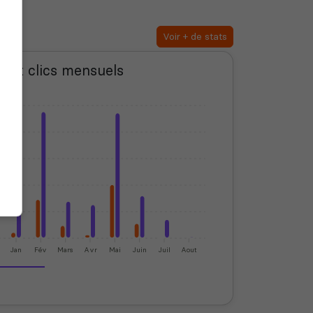
Voir + de stats
s et clics mensuels
Jan
Fév
Mars
Avr
Mai
Juin
Juil
Aout