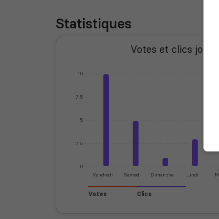
Statistiques
Votes et clics journ
10
7.5
5
2.5
0
Vendredi
Samedi
Dimanche
Lundi
M
Votes
Clics