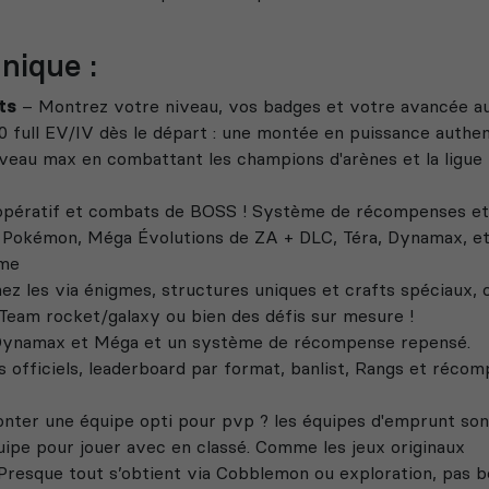
nique :
ts
– Montrez votre niveau, vos badges et votre avancée au
0 full EV/IV dès le départ : une montée en puissance authen
eau max en combattant les champions d'arènes et la ligue !
opératif et combats de BOSS ! Système de récompenses et 
 Pokémon, Méga Évolutions de ZA + DLC, Téra, Dynamax, et
ime
z les via énigmes, structures uniques et crafts spéciaux, o
 Team rocket/galaxy ou bien des défis sur mesure !
, Dynamax et Méga et un système de récompense repensé.
officiels, leaderboard par format, banlist, Rangs et réco
ter une équipe opti pour pvp ? les équipes d'emprunt son
uipe pour jouer avec en classé. Comme les jeux originaux
Presque tout s’obtient via Cobblemon ou exploration, pas b