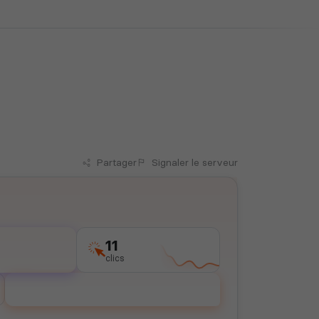
Partager
Signaler
le serveur
11
clics
Voter