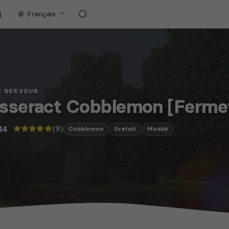
Français
E SERVEUR
sseract Cobblemon [Ferme
(9)
44
Cobblemon
Gratuit
Moddé