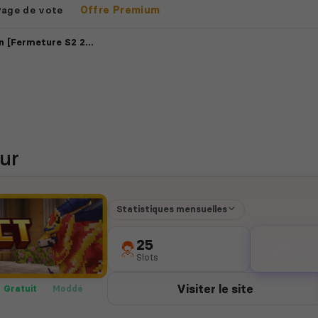
Page de vote
Offre Premium
Fermeture S2 26/07]
ur
Statistiques mensuelles
25
0
Slots
votes
Visiter le site
Gratuit
Moddé