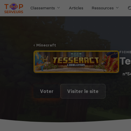
Classements
Articles
Ressources
Minecraft
FICH
Te
n°5
Voter
Visiter le site