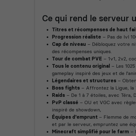
Ce qui rend le serveur u
Titres et récompenses de haut fai
Progression réaliste
– Pas de lvl 10
Cap de niveau
– Débloquez votre niv
des récompenses uniques.
Tour de combat PVE
– 1v1, 2v2, co
Tous le contenu original
– Les 1025
gameplay inspiré des jeux et de l'an
Légendaires et structures
– Obtene
Boss fights
– Affrontez la Ligue, la
Raids
– De 1 à 7 étoiles, avec Téra
PvP classé
– OU et VGC avec règles 
inspiré de showdown,
Équipes d'emprunt
– Flemme de mon
et par le serveur, empruntez une éq
Minecraft simplifié pour le farm
– 