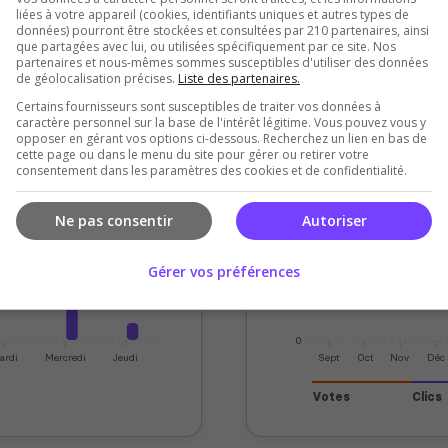
liées à votre appareil (cookies, identifiants uniques et autres types de
données) pourront être stockées et consultées par 210 partenaires, ainsi
que partagées avec lui, ou utilisées spécifiquement par ce site. Nos
partenaires et nous-mêmes sommes susceptibles d'utiliser des données
de géolocalisation précises.
Liste des partenaires.
aliers
Vote
Certains fournisseurs sont susceptibles de traiter vos données à
caractère personnel sur la base de l'intérêt légitime. Vous pouvez vous y
opposer en gérant vos options ci-dessous. Recherchez un lien en bas de
1000
cette page ou dans le menu du site pour gérer ou retirer votre
consentement dans les paramètres des cookies et de confidentialité.
800
Ne pas consentir
Autoriser
600
400
Gérer vos préférences
200
0
ardi
Mercredi
Jeudi
Sept
Oct
Nov
Déc
Votes
Clics