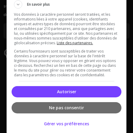
En savoir plus
Inscrivez-vous à la newsletter pour recevoir chaque semaine
Vos données à caractère personnel seront traitées, et les
des actus sur les serveurs.
Dune Awakening
Empyrion
informations liées à votre appareil (cookies, identifiants
uniques et autres types de données) pourront être stockées
et consultées par 210 partenaires, ainsi que partagées avec
lui, ou utilisées spécifiquement par ce site. Nos partenaires et
nous-mêmes sommes susceptibles d'utiliser des données de
géolocalisation précises.
Liste des partenaires.
Certains fournisseurs sont susceptibles de traiter vos
Types De Serveur
données à caractère personnel sur la base de l'intérêt
Neverwinter
légitime. Vous pouvez vous y opposer en gérant vos options
Squad
Nights
ci-dessous. Recherchez un lien en bas de cette page ou dans
Bedwars
Pixelmon
le menu du site pour gérer ou retirer votre consentement
dans les paramètres des cookies et de confidentialité.
Cobblemon
Premium
Créatif
Prison
Autoriser
Faction
PVP
Freebuild
Roleplay
Ne pas consentir
Myth of Empires
Enshrouded
Gratuit
Semi-RP
Hardcore
Skyblock
Gérer vos préférences
Hunger games
Survie