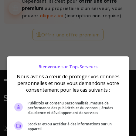
Cependant, si c'est pour
offrir une offre
premium
au propriétaire d'un serveur, vous
The isle
Space Engineers
pouvez
cliquez-ici
(inscription non-requise).
Offrir une offre premium
Valheim
Hell Let Loose
Bienvenue sur Top-Serveurs
Nous avons à cœur de protéger vos données
personnelles et nous vous demandons votre
consentement pour les cas suivants :
Publicités et contenu personnalisés, mesure de
The Front
Atlas
performance des publicités et du contenu, études
d’audience et développement de services
Stocker et/ou accéder à des informations sur un
Newsletter
appareil