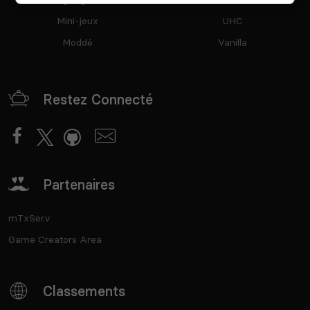
Mini-jeux
UHC
Voir tous les
jeux disponibles
Moddé
Vanilla
Restez Connecté
Partenaires
mTxServ
Game Creators Area
Classements