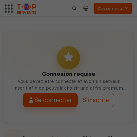
Eco
Deadside
Classements
S&Box
V Rising
Connexion requise
Vous devez être connecté et avoir un serveur
inscrit afin de pouvoir choisir une offre premium.
Soulmask
Unturned
Se connecter
S'inscrire