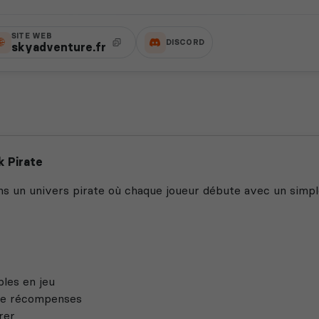
SITE WEB
DISCORD
skyadventure.fr
 Pirate
 un univers pirate où chaque joueur débute avec un simple
les en jeu
 de récompenses
rer