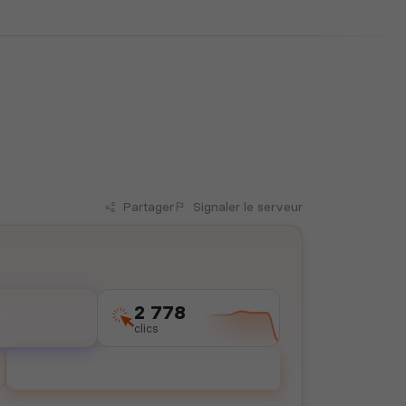
Partager
Signaler
le serveur
9
2 778
clics
Voter