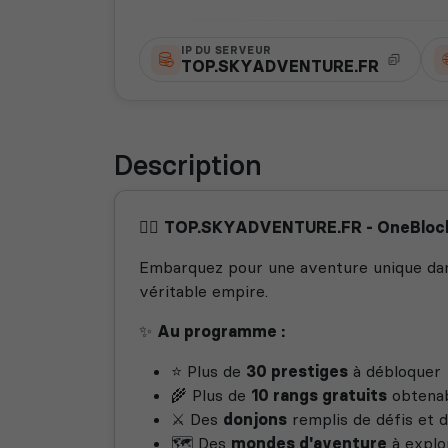
IP DU SERVEUR
TOP.SKYADVENTURE.FR
Description
🏴‍☠️
TOP.SKYADVENTURE.FR - OneBlock
Embarquez pour une aventure unique dans
véritable empire.
✨
Au programme :
⭐ Plus de
30 prestiges
à débloquer
🌾 Plus de
10 rangs gratuits
obtenab
⚔️ Des
donjons
remplis de défis et
🗺️ Des
mondes d'aventure
à explo