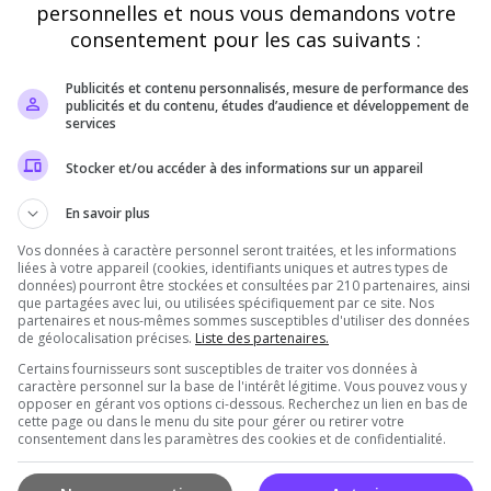
personnelles et nous vous demandons votre
20000
consentement pour les cas suivants :
15000
Publicités et contenu personnalisés, mesure de performance des
publicités et du contenu, études d’audience et développement de
10000
services
Stocker et/ou accéder à des informations sur un appareil
5000
En savoir plus
0
credi
Jeudi
Vendredi
Sept
Oct
Nov
Déc
Vos données à caractère personnel seront traitées, et les informations
liées à votre appareil (cookies, identifiants uniques et autres types de
données) pourront être stockées et consultées par 210 partenaires, ainsi
Votes
Clics
que partagées avec lui, ou utilisées spécifiquement par ce site. Nos
partenaires et nous-mêmes sommes susceptibles d'utiliser des données
de géolocalisation précises.
Liste des partenaires.
Certains fournisseurs sont susceptibles de traiter vos données à
caractère personnel sur la base de l'intérêt légitime. Vous pouvez vous y
opposer en gérant vos options ci-dessous. Recherchez un lien en bas de
cette page ou dans le menu du site pour gérer ou retirer votre
consentement dans les paramètres des cookies et de confidentialité.