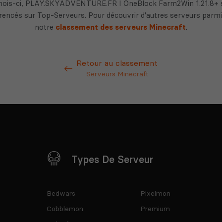
mois-ci, PLAY.SKYADVENTURE.FR I OneBlock Farm2Win 1.21.8+ se
rencés sur Top-Serveurs. Pour découvrir d'autres serveurs parmi 
notre
classement des serveurs Minecraft
.
Retour au classement
Serveurs Minecraft
Types De Serveur
Bedwars
Pixelmon
Cobblemon
Premium