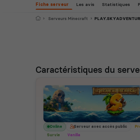
Fiche serveur
Les avis
Statistiques
Accueil
Serveurs Minecraft
PLAY.SKYADVENTURE.FR I One
Caractéristiques
du serve
Online
Serveur avec accès public
Pr
Survie
Vanilla