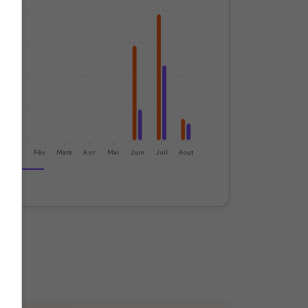
Jan
Fév
Mars
Avr
Mai
Juin
Juil
Aout