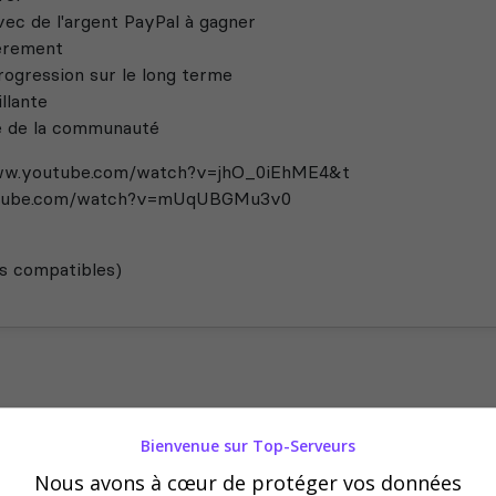
ec de l'argent PayPal à gagner
èrement
rogression sur le long terme
llante
ute de la communauté
ww.youtube.com/watch?v=jhO_0iEhME4&t
utube.com/watch?v=mUqUBGMu3v0
s compatibles)
Bienvenue sur Top-Serveurs
aliers
Vote
Nous avons à cœur de protéger vos données