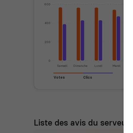
600
400
200
0
Samedi
Dimanche
Lundi
Mardi
Mer
Votes
Clics
Liste des avis du serveur