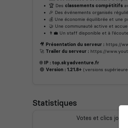
🏆 Des
classements compétitifs
av
🎉 Des événements organisés réguli
💰 Une économie équilibrée et une p
🤝 Une communauté active et accuei
👨‍💼 Un staff disponible et à l'éco
🎥
Présentation du serveur :
https://w
🚀
Trailer du serveur :
https://www.yo
🌐
IP : top.skyadventure.fr
🟢
Version : 1.21.8+
(versions supérieure
Statistiques
Votes et clics journ