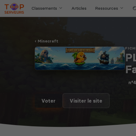
Classements
Articles
Ressources
Minecraft
FICH
P
Fa
n°
Voter
Visiter le site