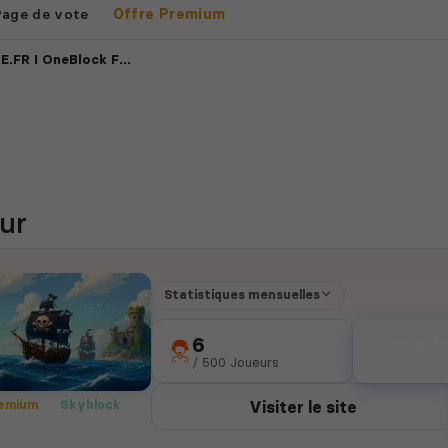
Page de vote
Offre Premium
Block Farm2Win 1.21.8+
ur
Statistiques mensuelles
6
3 47
/ 500 Joueurs
votes
Visiter le site
emium
Skyblock