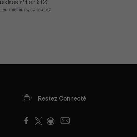
 classe n°4 sur 2 139
les meilleurs, consultez
Restez Connecté