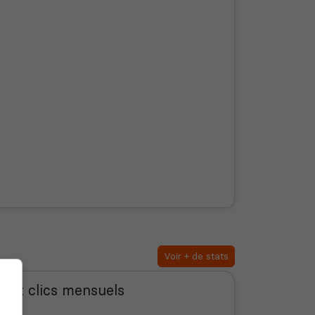
Voir + de stats
s et clics mensuels