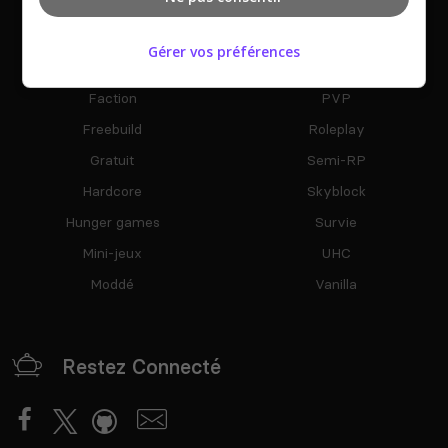
Bedwars
Pixelmon
Cobblemon
Premium
Gérer vos préférences
Créatif
Prison
Faction
PVP
Freebuild
Roleplay
Gratuit
Semi-RP
Hardcore
Skyblock
Hunger games
Survie
Mini-jeux
UHC
Moddé
Vanilla
Restez Connecté