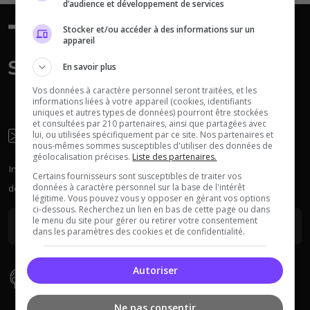
d’audience et développement de services
Neverwinter
Stocker et/ou accéder à des informations sur un
Squad
Nights
appareil
En savoir plus
Vos données à caractère personnel seront traitées, et les
informations liées à votre appareil (cookies, identifiants
uniques et autres types de données) pourront être stockées
et consultées par 210 partenaires, ainsi que partagées avec
Newsletter
lui, ou utilisées spécifiquement par ce site. Nos partenaires et
Myth of Empires
Enshrouded
nous-mêmes sommes susceptibles d'utiliser des données de
géolocalisation précises.
Liste des partenaires.
Inscrivez-vous à la newsletter pour recevoir chaque semaine
Certains fournisseurs sont susceptibles de traiter vos
données à caractère personnel sur la base de l'intérêt
des actus sur les serveurs.
légitime. Vous pouvez vous y opposer en gérant vos options
ci-dessous. Recherchez un lien en bas de cette page ou dans
Voir tous les
le menu du site pour gérer ou retirer votre consentement
jeux disponibles
dans les paramètres des cookies et de confidentialité.
Autoriser
Types De Serveur
Ne pas consentir