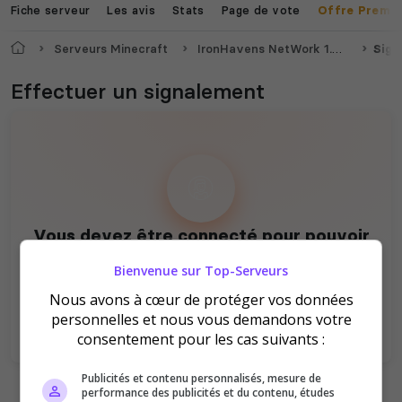
Fiche serveur
Les avis
Stats
Page de vote
Offre Premi
Valheim
Hell Let Loose
Accueil
Serveurs Minecraft
IronHavens NetWork 1.8-1.21.8
Sign
Effectuer un signalement
The Front
Atlas
Vous devez être connecté pour pouvoir
signaler un serveur !
Bienvenue sur Top-Serveurs
Se connecter
S'inscrire
Nous avons à cœur de protéger vos données
Dune Awakening
Empyrion
personnelles et nous vous demandons votre
consentement pour les cas suivants :
Publicités et contenu personnalisés, mesure de
performance des publicités et du contenu, études