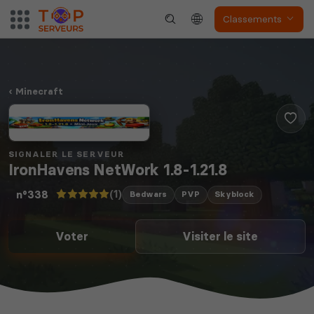
Classements
Minecraft
Soulmask
Unturned
SIGNALER LE SERVEUR
IronHavens NetWork 1.8-1.21.8
(1)
n°338
Bedwars
PVP
Skyblock
The isle
Space Engineers
Voter
Visiter le site