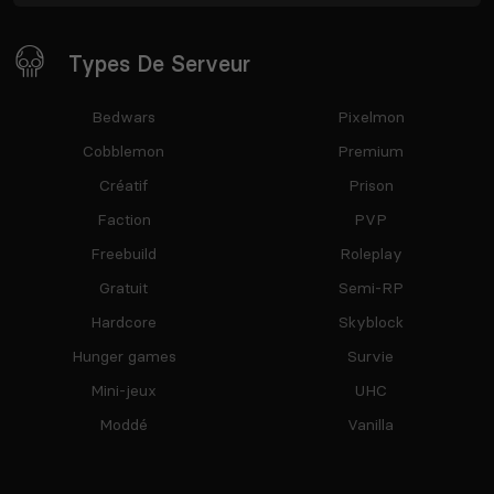
Types De Serveur
Bedwars
Pixelmon
Cobblemon
Premium
Créatif
Prison
Faction
PVP
Freebuild
Roleplay
Gratuit
Semi-RP
Hardcore
Skyblock
Hunger games
Survie
Mini-jeux
UHC
Moddé
Vanilla