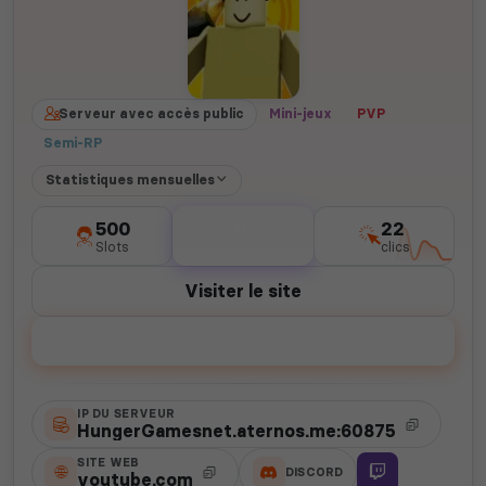
Serveur avec accès public
Mini-jeux
PVP
Semi-RP
Statistiques mensuelles
500
0
22
Slots
votes
clics
Visiter le site
Voter
IP DU SERVEUR
HungerGamesnet.aternos.me:60875
SITE WEB
DISCORD
youtube.com