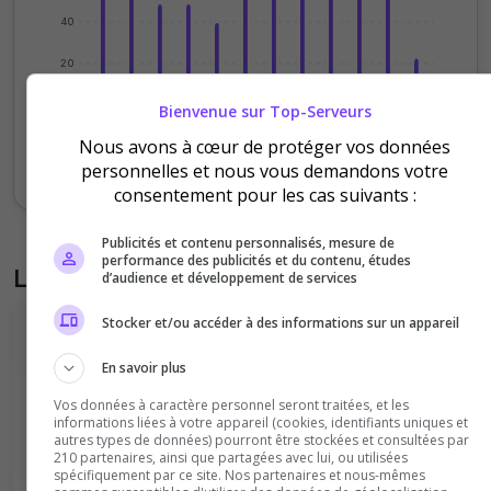
40
20
0
Bienvenue sur Top-Serveurs
Sept
Oct
Nov
Déc
Jan
Fév
Mars
Avr
Mai
Juil
Nous avons à cœur de protéger vos données
Votes
Clics
personnelles et nous vous demandons votre
consentement pour les cas suivants :
Publicités et contenu personnalisés, mesure de
performance des publicités et du contenu, études
Liste des avis du serveur
d’audience et développement de services
Stocker et/ou accéder à des informations sur un appareil
En savoir plus
Vos données à caractère personnel seront traitées, et les
informations liées à votre appareil (cookies, identifiants uniques et
autres types de données) pourront être stockées et consultées par
Il n'y a pas encore d'avis sur ce serveur.
210 partenaires, ainsi que partagées avec lui, ou utilisées
spécifiquement par ce site. Nos partenaires et nous-mêmes
Qualité
Staff du serveur