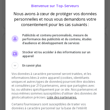
Bienvenue sur Top-Serveurs
0
Samedi
Lundi
Mardi
Mercredi
Jeudi
Vendredi
Nous avons à cœur de protéger vos données
personnelles et nous vous demandons votre
Votes
Clics
consentement pour les cas suivants :
Publicités et contenu personnalisés, mesure de
Votes et clics mensuels
performance des publicités et du contenu, études
d’audience et développement de services
Stocker et/ou accéder à des informations sur un
2000
appareil
1500
En savoir plus
Vos données à caractère personnel seront traitées, et les
1000
informations liées à votre appareil (cookies, identifiants
uniques et autres types de données) pourront être stockées
et consultées par 210 partenaires, ainsi que partagées avec
500
lui, ou utilisées spécifiquement par ce site. Nos partenaires et
nous-mêmes sommes susceptibles d'utiliser des données de
géolocalisation précises.
Liste des partenaires.
0
Sept
Oct
Nov
Déc
Jan
Fév
Mars
Avr
Mai
Juil
Certains fournisseurs sont susceptibles de traiter vos
données à caractère personnel sur la base de l'intérêt