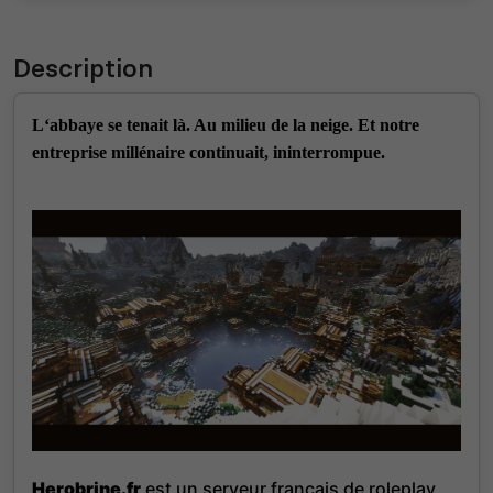
Description
L‘abbaye se tenait là
. Au milieu de la neige
. Et notre
entreprise millénaire continuait
, ininterrompue
.
Herobrine
.fr
est un serveur français de roleplay