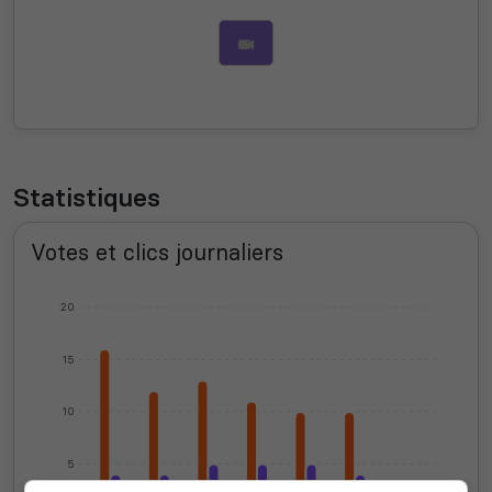
Statistiques
Votes et clics journaliers
20
15
10
5