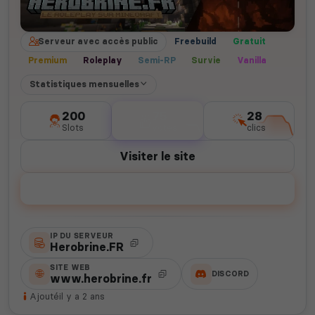
Serveur avec accès public
Freebuild
Gratuit
Premium
Roleplay
Semi-RP
Survie
Vanilla
Statistiques mensuelles
200
75
28
Slots
votes
clics
Visiter le site
Voter
IP DU SERVEUR
Herobrine.FR
SITE WEB
DISCORD
www.herobrine.fr
Ajouté
il y a 2 ans