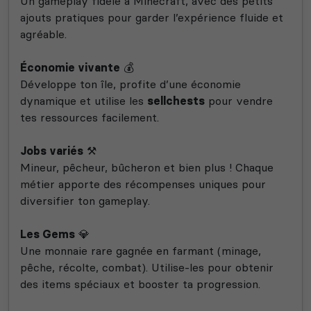
Un gameplay fidèle à Minecraft, avec des petits
ajouts pratiques pour garder l’expérience fluide et
agréable.
Économie vivante
💰
Développe ton île, profite d’une économie
dynamique et utilise les
sellchests
pour vendre
tes ressources facilement.
Jobs variés
⚒️
Mineur, pêcheur, bûcheron et bien plus ! Chaque
métier apporte des récompenses uniques pour
diversifier ton gameplay.
Les Gems
💎
Une monnaie rare gagnée en farmant (minage,
pêche, récolte, combat). Utilise-les pour obtenir
des items spéciaux et booster ta progression.