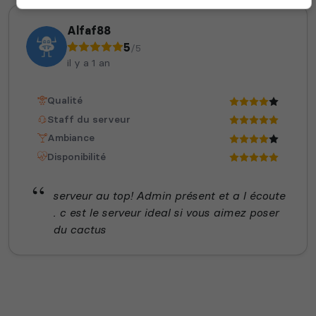
Alfaf88
5
/5
il y a 1 an
Qualité
Staff du serveur
Ambiance
Disponibilité
serveur au top! Admin présent et a l écoute
. c est le serveur ideal si vous aimez poser
du cactus