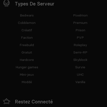
Types De Serveur
Bedwars
Pixelmon
Cobblemon
Premium
Créatif
Prison
Faction
PVP
Freebuild
Roleplay
Gratuit
Semi-RP
Hardcore
Skyblock
Hunger games
Survie
Mini-jeux
UHC
Moddé
Vanilla
Restez Connecté