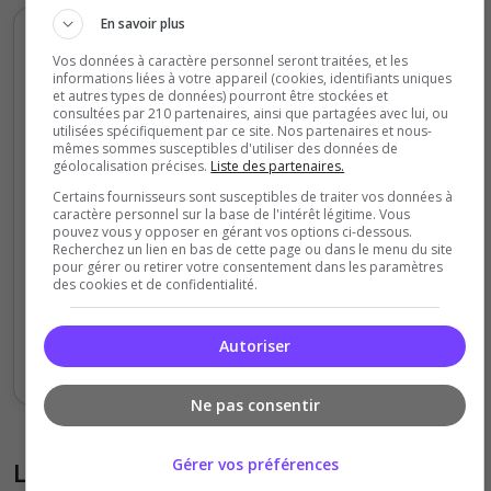
En savoir plus
Votes et clics mensuels
Vos données à caractère personnel seront traitées, et les
informations liées à votre appareil (cookies, identifiants uniques
6000
et autres types de données) pourront être stockées et
consultées par 210 partenaires, ainsi que partagées avec lui, ou
utilisées spécifiquement par ce site. Nos partenaires et nous-
mêmes sommes susceptibles d'utiliser des données de
4000
géolocalisation précises.
Liste des partenaires.
Certains fournisseurs sont susceptibles de traiter vos données à
caractère personnel sur la base de l'intérêt légitime. Vous
pouvez vous y opposer en gérant vos options ci-dessous.
2000
Recherchez un lien en bas de cette page ou dans le menu du site
pour gérer ou retirer votre consentement dans les paramètres
des cookies et de confidentialité.
0
Sept
Oct
Nov
Déc
Jan
Fév
Mars
Avr
Mai
Juil
Autoriser
Votes
Clics
Ne pas consentir
Gérer vos préférences
Liste des avis du serveur