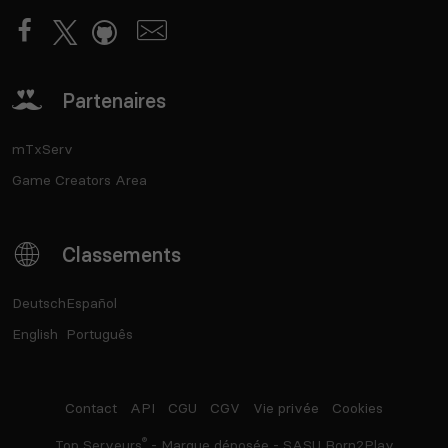
Partenaires
mTxServ
Game Creators Area
Classements
Deutsch
Español
English
Português
Contact
API
CGU
CGV
Vie privée
Cookies
®
Top Serveurs
- Marque déposée - SASU Born2Play