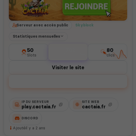
Serveur avec accès public
Skyblock
Statistiques mensuelles
50
702
80
Slots
votes
clics
Visiter le site
Voter
IP DU SERVEUR
SITE WEB
play.cactaia.fr
cactaia.fr
DISCORD
Ajouté
il y a 2 ans