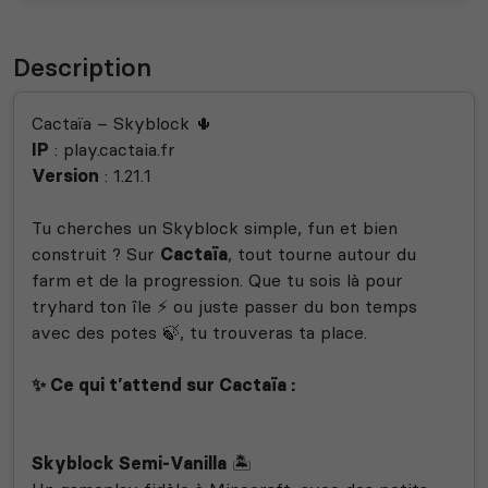
Description
Cactaïa – Skyblock 🌵
IP
: play.cactaia.fr
Version
: 1.21.1
Tu cherches un Skyblock simple, fun et bien
construit ? Sur
Cactaïa
, tout tourne autour du
farm et de la progression. Que tu sois là pour
tryhard ton île ⚡ ou juste passer du bon temps
avec des potes 🍃, tu trouveras ta place.
✨ Ce qui t’attend sur Cactaïa :
Skyblock Semi-Vanilla
🏝️