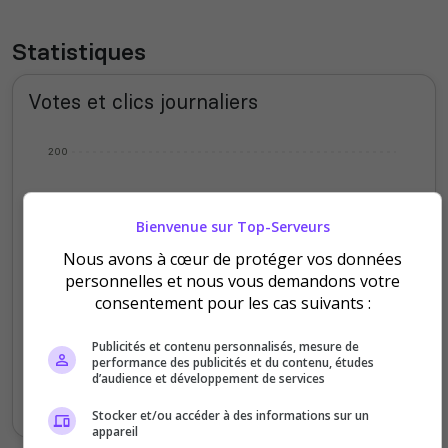
Statistiques
Votes et clics journaliers
200
150
Bienvenue sur Top-Serveurs
100
Nous avons à cœur de protéger vos données
personnelles et nous vous demandons votre
50
consentement pour les cas suivants :
0
Publicités et contenu personnalisés, mesure de
Lundi
Mardi
Mercredi
Jeudi
Vendredi
Samedi
Dimanche
performance des publicités et du contenu, études
d’audience et développement de services
Votes
Clics
Stocker et/ou accéder à des informations sur un
appareil