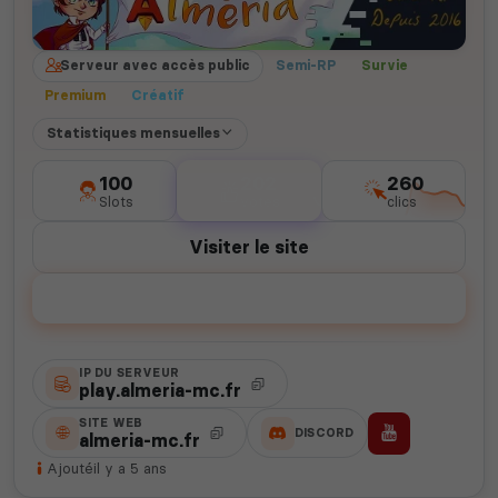
Serveur avec accès public
Semi-RP
Survie
Premium
Créatif
Statistiques mensuelles
100
202
260
Slots
votes
clics
Visiter le site
Voter
IP DU SERVEUR
play.almeria-mc.fr
SITE WEB
DISCORD
almeria-mc.fr
Ajouté
il y a 5 ans