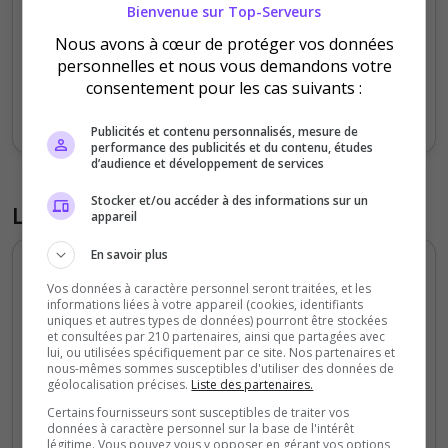
Bienvenue sur Top-Serveurs
Nous avons à cœur de protéger vos données
0
personnelles et nous vous demandons votre
Vendredi
Samedi
Dimanche
Lundi
Mardi
Jeudi
consentement pour les cas suivants :
Votes
Clics
Publicités et contenu personnalisés, mesure de
performance des publicités et du contenu, études
d’audience et développement de services
Stocker et/ou accéder à des informations sur un
Liste des avis du serveur
appareil
En savoir plus
Irenacrow
Vos données à caractère personnel seront traitées, et les
5
/5
informations liées à votre appareil (cookies, identifiants
uniques et autres types de données) pourront être stockées
il y a 3 jours
et consultées par 210 partenaires, ainsi que partagées avec
lui, ou utilisées spécifiquement par ce site. Nos partenaires et
nous-mêmes sommes susceptibles d'utiliser des données de
Qualité
géolocalisation précises.
Liste des partenaires.
Staff du serveur
Certains fournisseurs sont susceptibles de traiter vos
Ambiance
données à caractère personnel sur la base de l'intérêt
légitime. Vous pouvez vous y opposer en gérant vos options