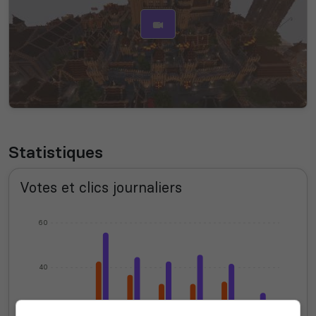
Statistiques
Votes et clics journaliers
60
40
20