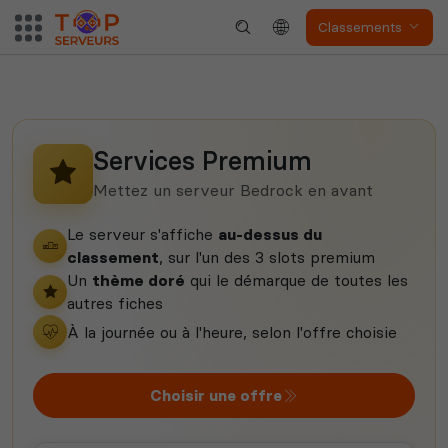
Classements
Neverwinter
Squad
Nights
Services Premium
Mettez un serveur Bedrock en avant
Le serveur s'affiche
au-dessus du
classement
, sur l'un des 3 slots premium
Un
thème doré
qui le démarque de toutes les
autres fiches
Myth of Empires
Enshrouded
À la journée ou à l'heure, selon l'offre choisie
Choisir une offre
Voir tous les
jeux disponibles