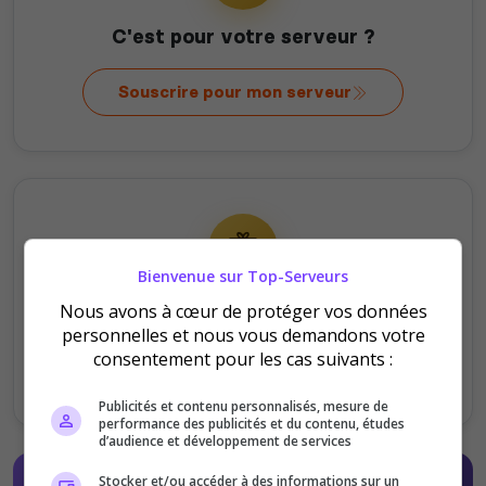
C'est pour votre serveur ?
Souscrire pour mon serveur
Bienvenue sur Top-Serveurs
C'est pour offrir ?
Nous avons à cœur de protéger vos données
personnelles et nous vous demandons votre
consentement pour les cas suivants :
Offrir au serveur
Publicités et contenu personnalisés, mesure de
performance des publicités et du contenu, études
d’audience et développement de services
Stocker et/ou accéder à des informations sur un