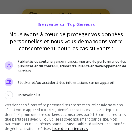
Souscrire à l'offre premium
Bienvenue sur Top-Serveurs
Nous avons à cœur de protéger vos données
personnelles et nous vous demandons votre
eurs Semi-RP
consentement pour les cas suivants :
Publicités et contenu personnalisés, mesure de performance des
publicités et du contenu, études d’audience et développement de
services
Stocker et/ou accéder à des informations sur un appareil
En savoir plus
Il n'y a pas encore de serveurs Semi-RP
disponibles pour le moment.
Vos données à caractère personnel seront traitées, et les informations
liées à votre appareil (cookies, identifiants uniques et autres types de
Vous avez un serveur Kerbal Space Program 2 ? Soyez le
données) pourront être stockées et consultées par 210 partenaires, ainsi
que partagées avec lui, ou utilisées spécifiquement par ce site. Nos
premier à
ajouter
un serveur Semi-RP sur ce Top !
partenaires et nous-mêmes sommes susceptibles d'utiliser des données
de géolocalisation précises.
Liste des partenaires.