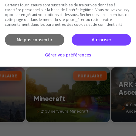
Certains fournisseurs sont susceptibles de traiter vos données à
caractère personnel sur la base de l'intérêt légitime. Vous pouvez vous y
opposer en gérant vos options ci-dessous. Recherchez un lien en bas de
Ajouter votre serveur sur le Top !
cette page ou dans le menu du site pour gérer ou retirer votre
consentement dans les paramètres des cookies et de confidentialité.
Ne pas consentir
Autoriser
Les jeux du moment
Gérer vos préférences
Explorez d'autres jeux populaires sur notre plateforme
PULAIRE
POPULAIRE
ARK 
Asce
Minecraft
419 
2138 serveurs Minecraft
Asce