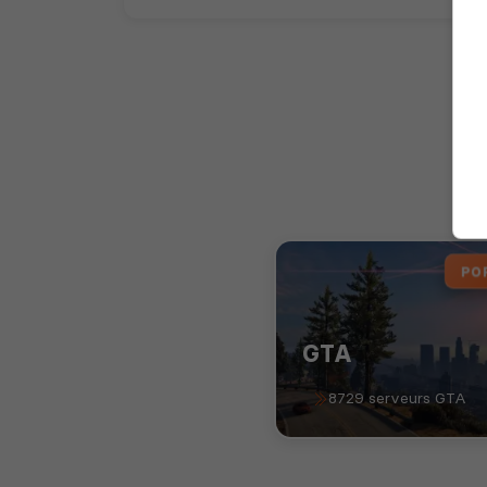
PO
GTA
8729 serveurs GTA