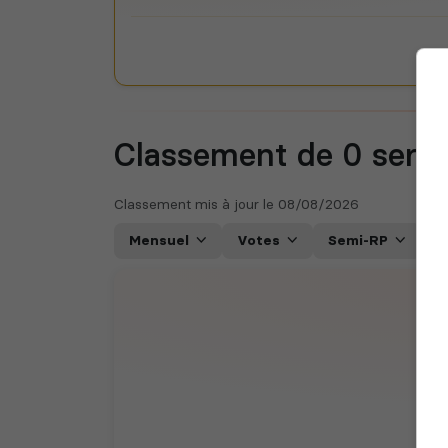
Classement de 0
serv
Classement mis à jour le
08/08/2026
Mensuel
Votes
Semi-RP