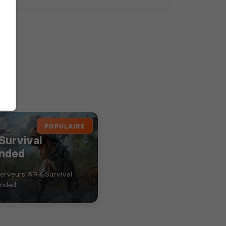
POPULAIRE
Survival
nded
serveurs ARK Survival
nded