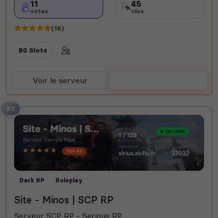
11
45
votes
clics
(16)
80 Slots
Voir le serveur
Voter
#2
Dark RP
Roleplay
Site - Minos | SCP RP
Serveur SCP RP - Serious RP