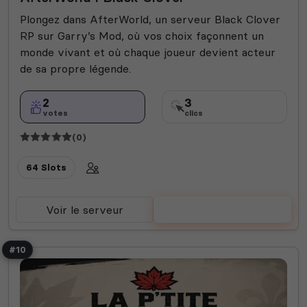
Plongez dans AfterWorld, un serveur Black Clover
RP sur Garry’s Mod, où vos choix façonnent un
monde vivant et où chaque joueur devient acteur
de sa propre légende.
2
3
votes
clics
(0)
64 Slots
Voir le serveur
Voter
#10