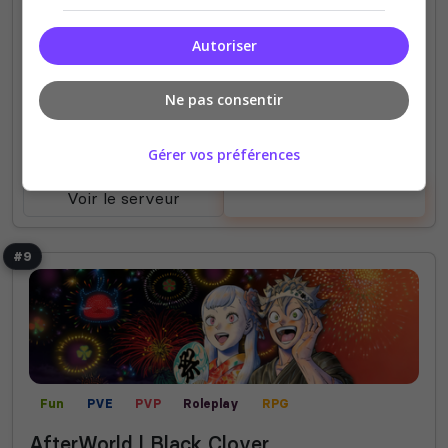
2
2
Autoriser
votes
clics
(0)
Ne pas consentir
128 Slots
Gérer vos préférences
Voir le serveur
Voter
#9
Fun
PVE
PVP
Roleplay
RPG
AfterWorld l Black Clover