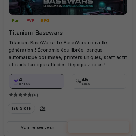
Fun
PVP
RPG
Titanium Basewars
Titanium BaseWars : Le BaseWars nouvelle
génération ! Économie équilibrée, banque
automatique optimisée, printers uniques, staff actif
et raids tactiques fluides. Rejoignez-nous !...
4
45
votes
clics
(0)
128 Slots
Voir le serveur
Voter