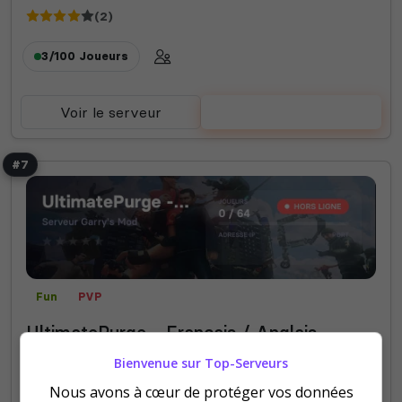
(2)
3/100
Joueurs
Voir le serveur
Voter
#7
Fun
PVP
UltimatePurge - Français / Anglais
UltimatePurge ouvre bientôt ses portes !
Bienvenue sur Top-Serveurs
Nous avons à cœur de protéger vos données