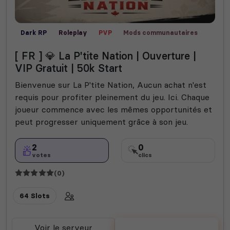
Dark RP
Roleplay
PVP
Mods communautaires
Fun
Semi-RP
[ FR ] 💎 La P'tite Nation | Ouverture |
VIP Gratuit | 50k Start
Bienvenue sur La P'tite Nation, Aucun achat n'est
requis pour profiter pleinement du jeu. Ici. Chaque
joueur commence avec les mêmes opportunités et
peut progresser uniquement grâce à son jeu.
2
0
votes
clics
(0)
64 Slots
Voir le serveur
Voter