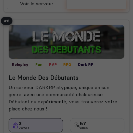
Voir le serveur
Voter
#6
Roleplay
Fun
PVP
RPG
Dark RP
Mods communautaires
Real Life
Le Monde Des Débutants
Un serveur DARKRP atypique, unique en son
genre, avec une communauté chaleureuse.
Débutant ou expérimenté, vous trouverez votre
place chez nous !
3
57
votes
clics