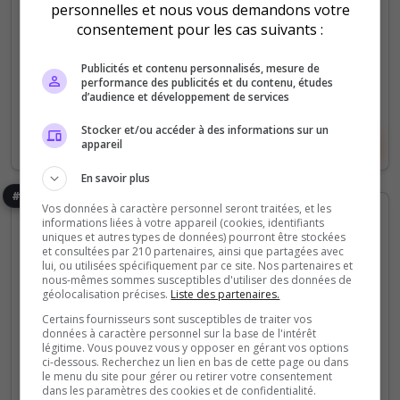
2
28
personnelles et nous vous demandons votre
votes
clics
consentement pour les cas suivants :
(0)
Publicités et contenu personnalisés, mesure de
performance des publicités et du contenu, études
64 Slots
d’audience et développement de services
Stocker et/ou accéder à des informations sur un
Voir le serveur
Voter
appareil
En savoir plus
#8
Vos données à caractère personnel seront traitées, et les
informations liées à votre appareil (cookies, identifiants
uniques et autres types de données) pourront être stockées
et consultées par 210 partenaires, ainsi que partagées avec
lui, ou utilisées spécifiquement par ce site. Nos partenaires et
nous-mêmes sommes susceptibles d'utiliser des données de
géolocalisation précises.
Liste des partenaires.
Certains fournisseurs sont susceptibles de traiter vos
Fun
PVP
Roleplay
RPG
données à caractère personnel sur la base de l'intérêt
légitime. Vous pouvez vous y opposer en gérant vos options
MysteriaRP - PoudlardRP - Magic
ci-dessous. Recherchez un lien en bas de cette page ou dans
le menu du site pour gérer ou retirer votre consentement
dans les paramètres des cookies et de confidentialité.
Bienvenue à Poudlard !