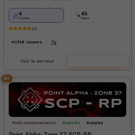
4
45
votes
clics
(1)
1/128
Joueurs
Voir le serveur
Voter
#3
Mods communautaires
Real Life
Roleplay
Point Alpha: Zone 37 SCP-RP