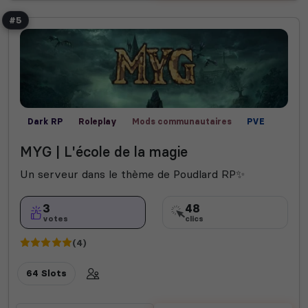
#5
Dark RP
Roleplay
Mods communautaires
PVE
PVP
MYG | L'école de la magie
Un serveur dans le thème de Poudlard RP✨
3
48
votes
clics
(4)
64 Slots