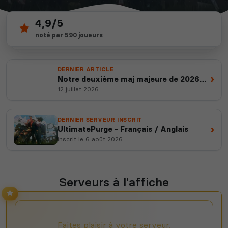
4,9/5
1 772
depuis 2012
noté par 590 joueurs
serveurs actifs
14 ans d'expertise
DERNIER ARTICLE
›
Notre deuxième maj majeure de 2026
est en ligne
12 juillet 2026
DERNIER SERVEUR INSCRIT
›
UltimatePurge - Français / Anglais
inscrit le 6 août 2026
Serveurs à l'affiche
Faites plaisir à votre serveur,