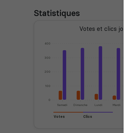
Statistiques
Votes et clics journ
400
300
200
100
0
Samedi
Dimanche
Lundi
Mardi
Mer
Votes
Clics