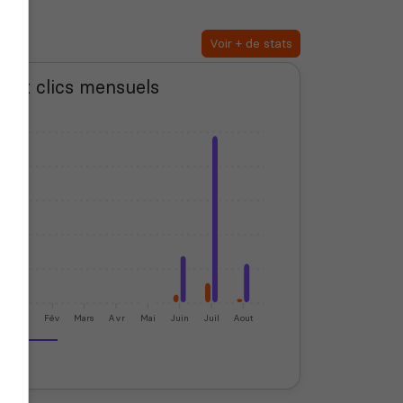
Voir + de stats
s et clics mensuels
Jan
Fév
Mars
Avr
Mai
Juin
Juil
Aout