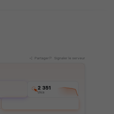
Partager
Signaler
le serveur
2 351
clics
Voter