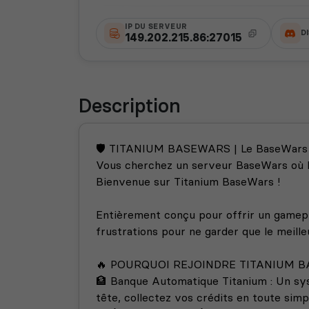
IP DU SERVEUR
D
149.202.215.86:27015
Description
🛡️ TITANIUM BASEWARS | Le BaseWars No
Vous cherchez un serveur BaseWars où l'a
Bienvenue sur Titanium BaseWars !
Entièrement conçu pour offrir un gamepl
frustrations pour ne garder que le meille
🔥 POURQUOI REJOINDRE TITANIUM 
🏦 Banque Automatique Titanium : Un systè
tête, collectez vos crédits en toute sim