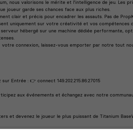
um, nous valorisons le mérite et l'intelligence de jeu. Les p
que joueur garde ses chances face aux plus riches.
ment clair et précis pour encadrer les assauts. Pas de Prop
sent uniquement sur votre créativité et vos compétences d
n serveur hébergé sur une machine dédiée performante, opti
tenses.
s votre connexion, laissez-vous emporter par notre tout n
sur Entrée : 👉 connect 149.202.215.86:27015
ticipez aux événements et échangez avec notre communauté 
ers et devenez le joueur le plus puissant de Titanium Base