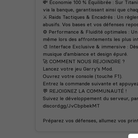
💸 Économie 100 % Équilibrée : Sur Titani
via la banque, garantissant ainsi que cha
⚔️ Raids Tactiques & Encadrés : Un règle
abusifs. Vos bases et vos défenses repo
⚙️ Performance & Fluidité optimales : U
même lors des affrontements les plus in
🎨 Interface Exclusive & immersive : Dè
musique d'ambiance et design épuré.
🚀 COMMENT NOUS REJOINDRE ?
Lancez votre jeu Garry's Mod.
Ouvrez votre console (touche F1).
Entrez la commande suivante et appuyez 
💬 REJOIGNEZ LA COMMUNAUTÉ !
Suivez le développement du serveur, par
discord.gg/JvCbpbekMT
Préparez vos défenses, allumez vos print