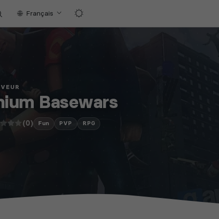
Français
RVEUR
nium Basewars
(0)
Fun
PVP
RPG