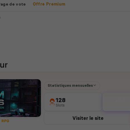
Page de vote
Offre Premium
s
ur
Statistiques mensuelles
128
298
Slots
votes
Visiter le site
RPG