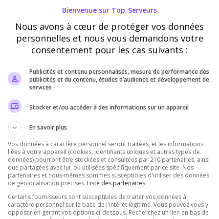
Bienvenue sur Top-Serveurs
Nous avons à cœur de protéger vos données
personnelles et nous vous demandons votre
aliers
Vote
consentement pour les cas suivants :
Publicités et contenu personnalisés, mesure de performance des
10000
publicités et du contenu, études d’audience et développement de
services
8000
Stocker et/ou accéder à des informations sur un appareil
6000
En savoir plus
4000
Vos données à caractère personnel seront traitées, et les informations
2000
liées à votre appareil (cookies, identifiants uniques et autres types de
données) pourront être stockées et consultées par 210 partenaires, ainsi
0
que partagées avec lui, ou utilisées spécifiquement par ce site. Nos
credi
Jeudi
Vendredi
Sept
Oct
Nov
Déc
partenaires et nous-mêmes sommes susceptibles d'utiliser des données
de géolocalisation précises.
Liste des partenaires.
Votes
Clics
Certains fournisseurs sont susceptibles de traiter vos données à
caractère personnel sur la base de l'intérêt légitime. Vous pouvez vous y
opposer en gérant vos options ci-dessous. Recherchez un lien en bas de