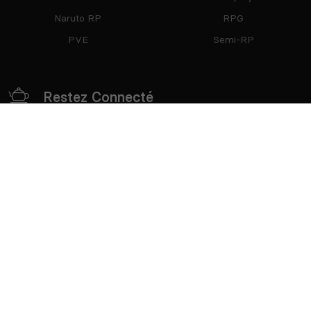
Naruto RP
RPG
PVE
Semi-RP
Restez Connecté
Partenaires
mTxServ
Game Creators Area
Classements