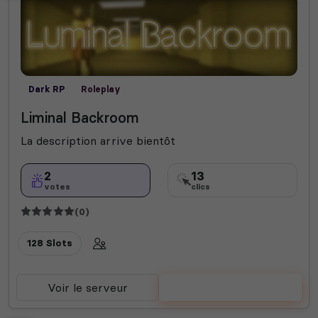
Dark RP
Roleplay
Liminal Backroom
La description arrive bientôt
2
13
votes
clics
(0)
128 Slots
Voir le serveur
Voter