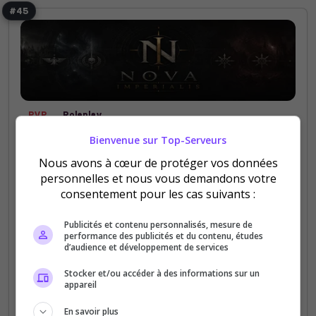
#45
PVP
Roleplay
Bienvenue sur Top-Serveurs
Nova Imperialis | Warhammer 40K RP FR
Nous avons à cœur de protéger vos données
Serveur Garry’s Mod Warhammer 40K RP français.
personnelles et nous vous demandons votre
Rejoignez l’Imperium ou le Chaos et combattez
consentement pour les cas suivants :
pour le système d’Arkenar au sein d’une campagne
évolutive mêlant progression, conquête,...
Publicités et contenu personnalisés, mesure de
performance des publicités et du contenu, études
d’audience et développement de services
2
17
votes
clics
Stocker et/ou accéder à des informations sur un
appareil
(0)
En savoir plus