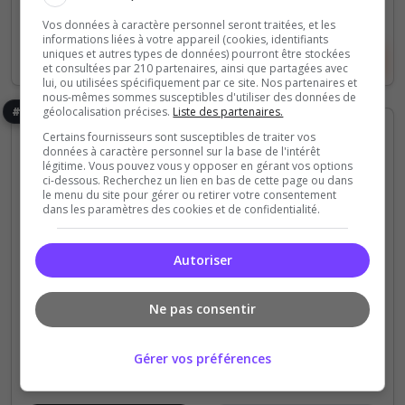
50 Slots
Vos données à caractère personnel seront traitées, et les
informations liées à votre appareil (cookies, identifiants
uniques et autres types de données) pourront être stockées
Voir le serveur
Voter
et consultées par 210 partenaires, ainsi que partagées avec
lui, ou utilisées spécifiquement par ce site. Nos partenaires et
nous-mêmes sommes susceptibles d'utiliser des données de
géolocalisation précises.
Liste des partenaires.
#46
Certains fournisseurs sont susceptibles de traiter vos
données à caractère personnel sur la base de l'intérêt
légitime. Vous pouvez vous y opposer en gérant vos options
ci-dessous. Recherchez un lien en bas de cette page ou dans
le menu du site pour gérer ou retirer votre consentement
dans les paramètres des cookies et de confidentialité.
Dark RP
Roleplay
Semi-RP
Autoriser
Just RP | SCP
Ne pas consentir
Just RP est un serveur serious RP, sur le thème
SCP , une map (personnalisée). L'ouverture du
serveur est prévue pour 2026. Si vous souhaitez en
Gérer vos préférences
savoir plus, une newsletter est disponible sur...