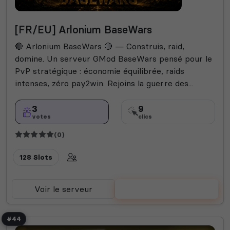
[FR/EU] Arlonium BaseWars
🔴 Arlonium BaseWars 🔴 — Construis, raid,
domine. Un serveur GMod BaseWars pensé pour le
PvP stratégique : économie équilibrée, raids
intenses, zéro pay2win. Rejoins la guerre des...
3
9
votes
clics
(0)
128 Slots
Voir le serveur
Voter
#44