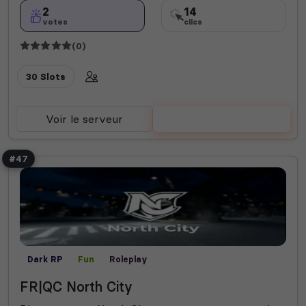
2
14
votes
clics
(0)
30 Slots
Voir le serveur
Voter
#47
Dark RP
Fun
Roleplay
FR|QC North City