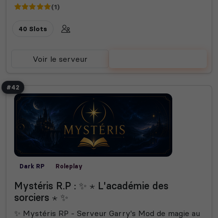
(1)
40 Slots
Voir le serveur
Voter
#42
Dark RP
Roleplay
Mystéris R.P : ✨ ⋆ L'académie des
sorciers ⋆ ✨
✨ Mystéris RP - Serveur Garry's Mod de magie au