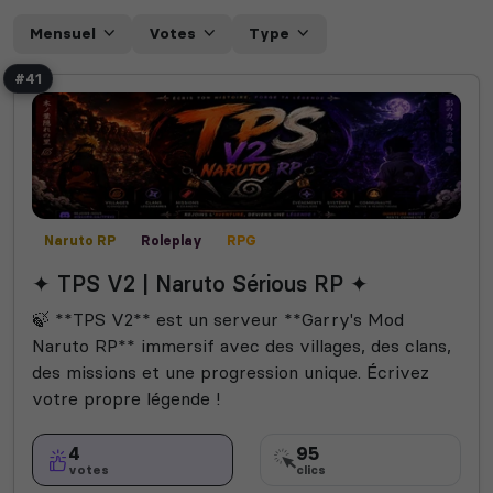
Mensuel
Votes
Type
#41
Naruto RP
Roleplay
RPG
✦ TPS V2 | Naruto Sérious RP ✦
🍃 **TPS V2** est un serveur **Garry's Mod
Naruto RP** immersif avec des villages, des clans,
des missions et une progression unique. Écrivez
votre propre légende !
4
95
votes
clics