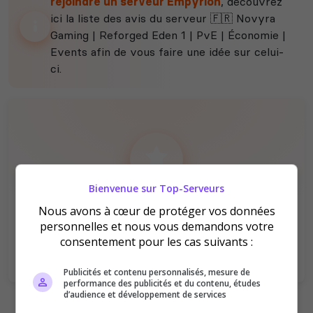
rejoindre un serveur Empyrion
, découvrez
ici la liste des avis du serveur 🇫🇷 Novyra
Gaming | Reforged Eden 1 | PvE | Économie |
Events afin de vous faire une idée sur celui-
ci.
Bienvenue sur Top-Serveurs
Il n'y a pas encore d'avis sur ce serveur.
Nous avons à cœur de protéger vos données
Qualité
Staff du serveur
personnelles et nous vous demandons votre
Ambiance
Disponibilité
consentement pour les cas suivants :
Publicités et contenu personnalisés, mesure de
performance des publicités et du contenu, études
d’audience et développement de services