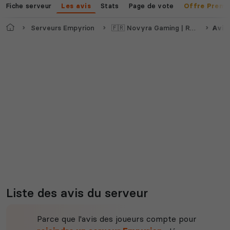
Fiche serveur
Stats
Page de vote
Les avis
Offre Premi
Accueil
Serveurs Empyrion
🇫🇷 Novyra Gaming | Reforged Eden 1 | PvE | Économie | Events
Avis
Liste des avis du serveur
Parce que l'avis des joueurs compte pour