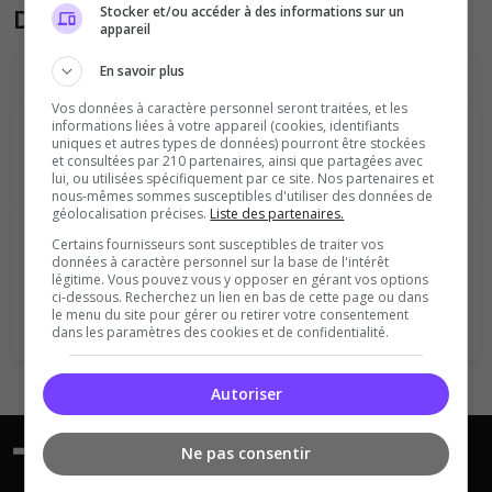
Stocker et/ou accéder à des informations sur un
Donner son avis sur le serveur
appareil
En savoir plus
Vos données à caractère personnel seront traitées, et les
informations liées à votre appareil (cookies, identifiants
uniques et autres types de données) pourront être stockées
et consultées par 210 partenaires, ainsi que partagées avec
lui, ou utilisées spécifiquement par ce site. Nos partenaires et
nous-mêmes sommes susceptibles d'utiliser des données de
Vous devez être connecté pour ajouter
géolocalisation précises.
Liste des partenaires.
un avis sur ce serveur !
Certains fournisseurs sont susceptibles de traiter vos
données à caractère personnel sur la base de l'intérêt
Se connecter
S'inscrire
légitime. Vous pouvez vous y opposer en gérant vos options
ci-dessous. Recherchez un lien en bas de cette page ou dans
le menu du site pour gérer ou retirer votre consentement
dans les paramètres des cookies et de confidentialité.
Autoriser
Ne pas consentir