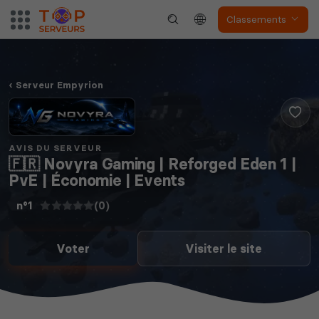
Classements
Neverwinter
Squad
Nights
Serveur Empyrion
AVIS DU SERVEUR
🇫🇷 Novyra Gaming | Reforged Eden 1 |
PvE | Économie | Events
Myth of Empires
Enshrouded
(0)
n°1
Voter
Visiter le site
Voir tous les
jeux disponibles