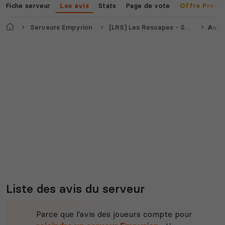
Fiche serveur
Stats
Page de vote
Les avis
Offre Premi
Accueil
Serveurs Empyrion
[LRS] Les Rescapes - Saison 6 - PvE - PvP - Reforged Eden 1 Traduit FR/EN - Just Wiped 17/10/25
Avis
Liste des avis du serveur
Parce que l'avis des joueurs compte pour