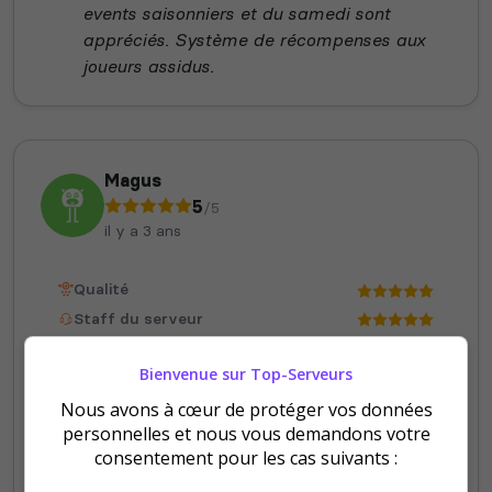
events saisonniers et du samedi sont
appréciés. Système de récompenses aux
joueurs assidus.
Magus
5
/5
il y a 3 ans
Qualité
Staff du serveur
Ambiance
Bienvenue sur Top-Serveurs
Disponibilité
Nous avons à cœur de protéger vos données
personnelles et nous vous demandons votre
Arrivés récemment, c'est un plaisir de jouer
consentement pour les cas suivants :
sous ce nouveau défi d'avoir CPU, Volume
et poids d'actifs! Bonne ambiance, admins