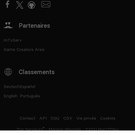
Partenaires
mTxServ
Game Creators Area
Classements
Deutsch
Español
English
Português
Contact
API
CGU
CGV
Vie privée
Cookies
®
Top Serveurs
- Marque déposée - SASU Born2Play