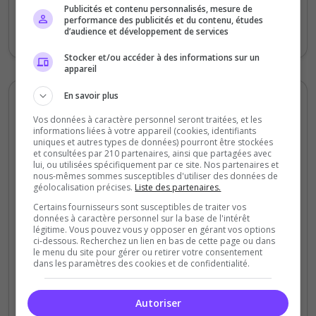
Publicités et contenu personnalisés, mesure de
dispo, poi custom, events, discord vivant...
performance des publicités et du contenu, études
d’audience et développement de services
Je recommande à 100% ;D
Stocker et/ou accéder à des informations sur un
appareil
En savoir plus
Snoopy3383
Vos données à caractère personnel seront traitées, et les
5
/5
informations liées à votre appareil (cookies, identifiants
il y a 4 ans
uniques et autres types de données) pourront être stockées
et consultées par 210 partenaires, ainsi que partagées avec
lui, ou utilisées spécifiquement par ce site. Nos partenaires et
Qualité
nous-mêmes sommes susceptibles d'utiliser des données de
géolocalisation précises.
Liste des partenaires.
Staff du serveur
Certains fournisseurs sont susceptibles de traiter vos
Ambiance
données à caractère personnel sur la base de l'intérêt
légitime. Vous pouvez vous y opposer en gérant vos options
Disponibilité
ci-dessous. Recherchez un lien en bas de cette page ou dans
le menu du site pour gérer ou retirer votre consentement
dans les paramètres des cookies et de confidentialité.
esprits familiales et bonne ambiance aux
quotidiens, une équipes de GM qui se
Autoriser
donnent à fond. J'ai enfin trouvé un serveur