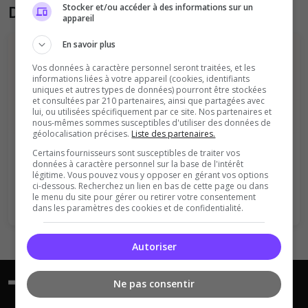
Stocker et/ou accéder à des informations sur un
Donner son avis sur le serveur
appareil
En savoir plus
Vos données à caractère personnel seront traitées, et les
informations liées à votre appareil (cookies, identifiants
uniques et autres types de données) pourront être stockées
et consultées par 210 partenaires, ainsi que partagées avec
lui, ou utilisées spécifiquement par ce site. Nos partenaires et
nous-mêmes sommes susceptibles d'utiliser des données de
Vous devez être connecté pour ajouter
géolocalisation précises.
Liste des partenaires.
un avis sur ce serveur !
Certains fournisseurs sont susceptibles de traiter vos
données à caractère personnel sur la base de l'intérêt
Se connecter
S'inscrire
légitime. Vous pouvez vous y opposer en gérant vos options
ci-dessous. Recherchez un lien en bas de cette page ou dans
le menu du site pour gérer ou retirer votre consentement
dans les paramètres des cookies et de confidentialité.
Autoriser
Ne pas consentir