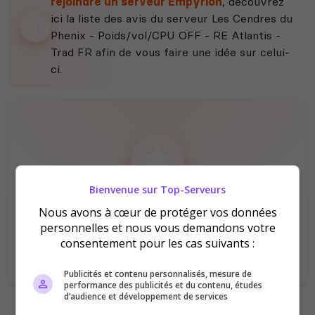
rejoindre un serveur Empyrion
, découvrez
ici la liste des avis du serveur Les Cendres du
Phenix - Poids/vol/CPU OFF - RE Atlantis -
Trad FR afin de vous faire une idée sur celui-
ci.
Bienvenue sur Top-Serveurs
Il n'y a pas encore d'avis sur ce serveur.
Nous avons à cœur de protéger vos données
Qualité
Staff du serveur
personnelles et nous vous demandons votre
Ambiance
Disponibilité
consentement pour les cas suivants :
Publicités et contenu personnalisés, mesure de
performance des publicités et du contenu, études
d’audience et développement de services