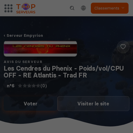
Classements
Neverwinter
Squad
Nights
Serveur Empyrion
AVIS DU SERVEUR
Les Cendres du Phenix - Poids/vol/CPU
OFF - RE Atlantis - Trad FR
Myth of Empires
Enshrouded
(0)
n°6
Voter
Visiter le site
Voir tous les
jeux disponibles