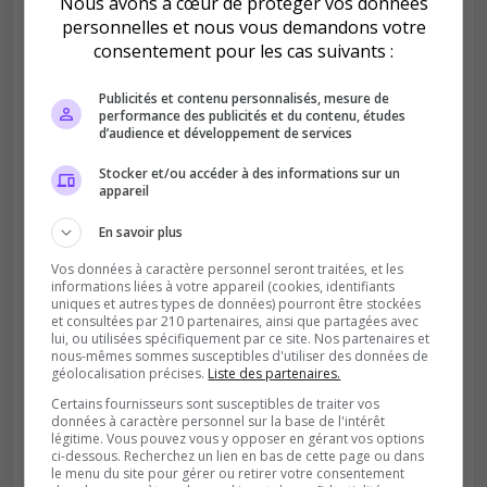
Nous avons à cœur de protéger vos données
personnelles et nous vous demandons votre
consentement pour les cas suivants :
Publicités et contenu personnalisés, mesure de
Améliore le classement
performance des publicités et du contenu, études
d’audience et développement de services
Votre vote aide le serveur à monter dans le
classement
Stocker et/ou accéder à des informations sur un
appareil
En savoir plus
Vos données à caractère personnel seront traitées, et les
informations liées à votre appareil (cookies, identifiants
uniques et autres types de données) pourront être stockées
et consultées par 210 partenaires, ainsi que partagées avec
lui, ou utilisées spécifiquement par ce site. Nos partenaires et
Soutient la communauté
nous-mêmes sommes susceptibles d'utiliser des données de
géolocalisation précises.
Liste des partenaires.
Plus de visibilité = plus de joueurs
Certains fournisseurs sont susceptibles de traiter vos
données à caractère personnel sur la base de l'intérêt
légitime. Vous pouvez vous y opposer en gérant vos options
ci-dessous. Recherchez un lien en bas de cette page ou dans
le menu du site pour gérer ou retirer votre consentement