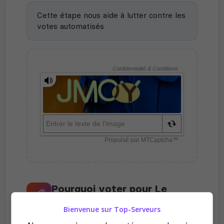
Cette étape nous aide à lutter contre les
votes automatisés
Pourquoi voter pour Le
Havre des Batisseurs ?
Bienvenue sur Top-Serveurs