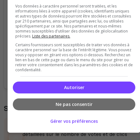
Vos données à caractère personnel seront traitées, et les
informations liées à votre appareil (cookies, identifiants uniques
4
et autres types de données) pourront être stockées et consultées
par 210 partenaires, ainsi que partagées avec lui, ou utilisées
spécifiquement par ce site. Nos partenaires et nous-mêmes
3
sommes susceptibles d'utiliser des données de géolocalisation
précises.
Liste des partenaires.
2
Certains fournisseurs sont susceptibles de traiter vos données à
caractère personnel sur la base de l'intérêt légitime. Vous pouvez
vous y opposer en gérant vos options ci-dessous. Recherchez un
1
lien en bas de cette page ou dans le menu du site pour gérer ou
retirer votre consentement dans les paramètres des cookies et de
confidentialité.
0
12h
14h
16h
18h
20h
22h
00h
02h
04h
06h
08h
10h
12h
Autoriser
Ne pas consentir
Statistiques des votes et clics
Gérer vos préférences
Vous pouvez découvrir des statistiques
détaillées sur le nombre de votes et de clics