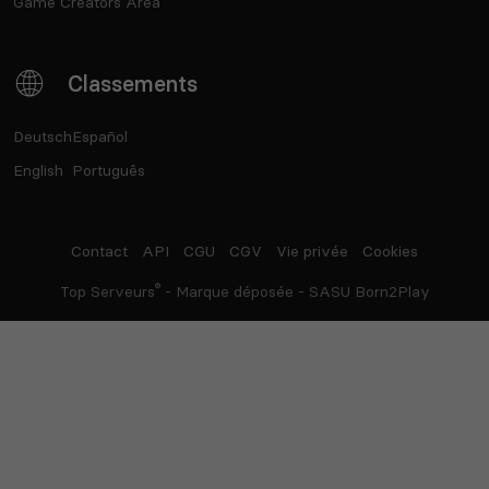
Game Creators Area
Classements
Deutsch
Español
English
Português
Contact
API
CGU
CGV
Vie privée
Cookies
®
Top Serveurs
- Marque déposée - SASU Born2Play