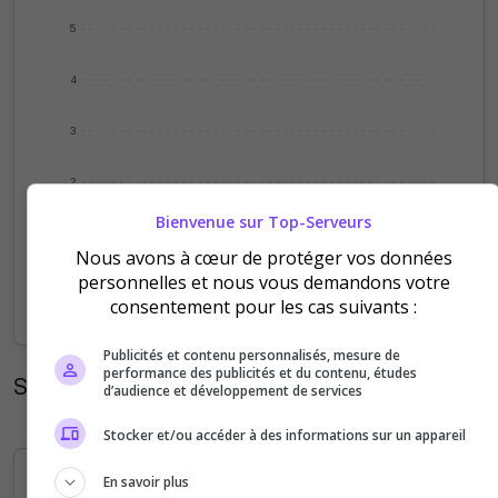
5
4
3
2
Bienvenue sur Top-Serveurs
1
Nous avons à cœur de protéger vos données
personnelles et nous vous demandons votre
0
consentement pour les cas suivants :
Sep
Oct
Nov
Dec
Jan
Feb
Mar
Apr
May
Jun
Jul
Aug
Publicités et contenu personnalisés, mesure de
performance des publicités et du contenu, études
Statistiques horaires
d’audience et développement de services
Stocker et/ou accéder à des informations sur un appareil
En savoir plus
5