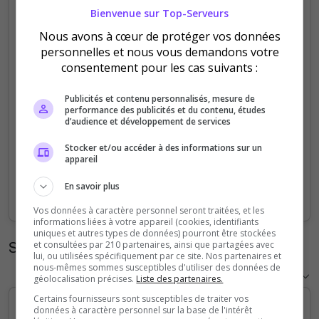
Bienvenue sur Top-Serveurs
5
Nous avons à cœur de protéger vos données
personnelles et nous vous demandons votre
4
consentement pour les cas suivants :
3
Publicités et contenu personnalisés, mesure de
performance des publicités et du contenu, études
2
d’audience et développement de services
Stocker et/ou accéder à des informations sur un
1
appareil
0
En savoir plus
Sep
Oct
Nov
Dec
Jan
Feb
Mar
Apr
May
Jun
Jul
Aug
Vos données à caractère personnel seront traitées, et les
informations liées à votre appareil (cookies, identifiants
uniques et autres types de données) pourront être stockées
Statistiques horaires
et consultées par 210 partenaires, ainsi que partagées avec
lui, ou utilisées spécifiquement par ce site. Nos partenaires et
nous-mêmes sommes susceptibles d'utiliser des données de
géolocalisation précises.
Liste des partenaires.
Certains fournisseurs sont susceptibles de traiter vos
données à caractère personnel sur la base de l'intérêt
5