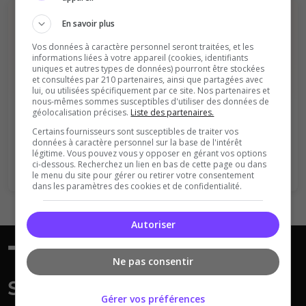
En savoir plus
Vos données à caractère personnel seront traitées, et les
informations liées à votre appareil (cookies, identifiants
uniques et autres types de données) pourront être stockées
et consultées par 210 partenaires, ainsi que partagées avec
lui, ou utilisées spécifiquement par ce site. Nos partenaires et
Vous devez être connecté pour ajouter
nous-mêmes sommes susceptibles d'utiliser des données de
un avis sur ce serveur !
géolocalisation précises.
Liste des partenaires.
Certains fournisseurs sont susceptibles de traiter vos
Se connecter
S'inscrire
données à caractère personnel sur la base de l'intérêt
légitime. Vous pouvez vous y opposer en gérant vos options
ci-dessous. Recherchez un lien en bas de cette page ou dans
le menu du site pour gérer ou retirer votre consentement
dans les paramètres des cookies et de confidentialité.
Autoriser
Ne pas consentir
Gérer vos préférences