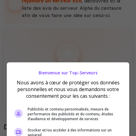
rejoindre un serveur Eco
, découvrez ici la
liste des avis du serveur Alpha du centaure
afin de vous faire une idée sur celui-ci.
Il n'y a pas encore d'avis sur ce serveur.
Bienvenue sur Top-Serveurs
Qualité
Staff du serveur
Nous avons à cœur de protéger vos données
Ambiance
Disponibilité
personnelles et nous vous demandons votre
consentement pour les cas suivants :
Publicités et contenu personnalisés, mesure de
performance des publicités et du contenu, études
d’audience et développement de services
Donner son avis sur le serveur
Stocker et/ou accéder à des informations sur un
appareil