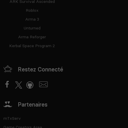
ARK Survival Ascended
Roblox
Arma 3
Unturned
Arma Reforger
Kerbal Space Program 2
Restez Connecté
Partenaires
mTxServ
Game Creators Area