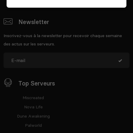
Newsletter
Inscrivez-vous à la newsletter pour recevoir chaque semaine
des actus sur les serveurs.
Top Serveurs
Miscreated
Nova Life
Dune Awakening
Palworld