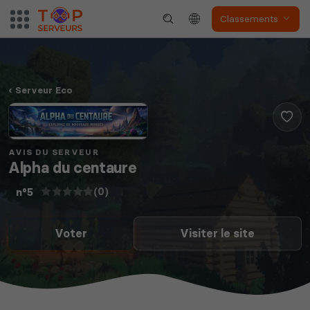
Dune Awakening
Empyrion
Classements
Serveur Eco
Neverwinter
Squad
Nights
AVIS DU SERVEUR
Alpha du centaure
(0)
n°5
Myth of Empires
Enshrouded
Voter
Visiter le site
Voir tous les