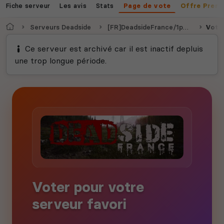
Fiche serveur
Les avis
Stats
Page de vote
Offre Prem
Accueil
Serveurs Deadside
[FR]DeadsideFrance/1pers/NordPVE/SudPVP
Vote
Ce serveur est archivé car il est inactif depluis
une trop longue période.
Voter pour votre
serveur favori