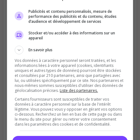
[FR]DeadsideFrance/1pers/N
ordPVE/SudPVP ?
Publicités et contenu personnalisés, mesure de
performance des publicités et du contenu, études
d’audience et développement de services
Stocker et/ou accéder à des informations sur un
appareil
En savoir plus
Améliore le classement
Vos données à caractère personnel seront traitées, et les
Votre vote aide le serveur à monter dans le
informations liées à votre appareil (cookies, identifiants
classement
uniques et autres types de données) pourront être stockées
et consultées par 210 partenaires, ainsi que partagées avec
lui, ou utilisées spécifiquement par ce site. Nos partenaires et
nous-mêmes sommes susceptibles d'utiliser des données de
géolocalisation précises.
Liste des partenaires.
Certains fournisseurs sont susceptibles de traiter vos
données à caractère personnel sur la base de l'intérêt
légitime. Vous pouvez vous y opposer en gérant vos options
ci-dessous. Recherchez un lien en bas de cette page ou dans
le menu du site pour gérer ou retirer votre consentement
Soutient la communauté
dans les paramètres des cookies et de confidentialité.
Plus de visibilité = plus de joueurs