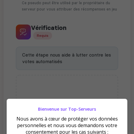
Ce pseudo peut être utilisé par le propriétaire du
serveur pour vous attribuer des récompenses en jeu
Vérification
Requis
Cette étape nous aide à lutter contre les
votes automatisés
Bienvenue sur Top-Serveurs
Nous avons à cœur de protéger vos données
personnelles et nous vous demandons votre
Pourquoi voter pour
consentement pour les cas suivants :