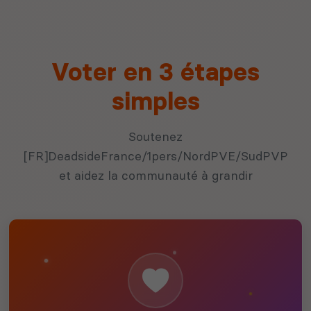
Voter en 3 étapes
simples
Soutenez
[FR]DeadsideFrance/1pers/NordPVE/SudPVP
et aidez la communauté à grandir