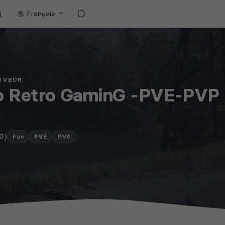
Français
ERVEUR
o Retro GaminG -PVE-PVP 
0)
Fun
PVE
PVP