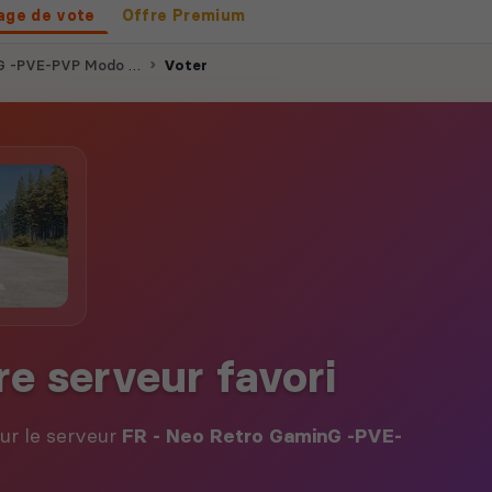
age de vote
Offre Premium
PVP Modo Actifs Events
Voter
re serveur favori
our le serveur
FR - Neo Retro GaminG -PVE-