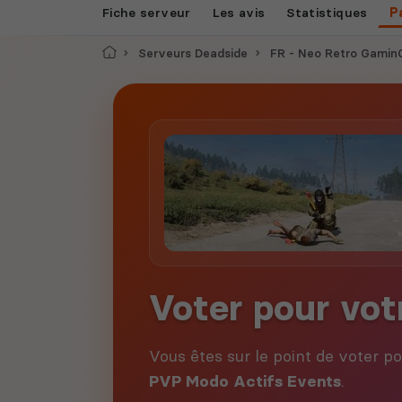
Fiche serveur
Les avis
Statistiques
P
Accueil
Serveurs Deadside
FR - Neo Retro GaminG -PVE-
Voter pour vot
Vous êtes sur le point de voter p
PVP Modo Actifs Events
.