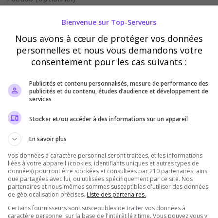
Bienvenue sur Top-Serveurs
Ce pseudo peut être utilisé par le propriétaire du serveur pour vous
attribuer des récompenses en jeu
Nous avons à cœur de protéger vos données
personnelles et nous vous demandons votre
consentement pour les cas suivants :
Vérification
Requis
Publicités et contenu personnalisés, mesure de performance des
publicités et du contenu, études d’audience et développement de
services
Cette étape nous aide à lutter contre les votes
automatisés
Stocker et/ou accéder à des informations sur un appareil
En savoir plus
Vos données à caractère personnel seront traitées, et les informations
liées à votre appareil (cookies, identifiants uniques et autres types de
données) pourront être stockées et consultées par 210 partenaires, ainsi
que partagées avec lui, ou utilisées spécifiquement par ce site. Nos
partenaires et nous-mêmes sommes susceptibles d'utiliser des données
de géolocalisation précises.
Liste des partenaires.
Certains fournisseurs sont susceptibles de traiter vos données à
caractère personnel sur la base de l'intérêt légitime. Vous pouvez vous y