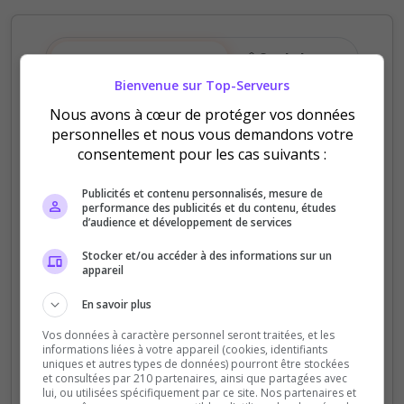
Sur le Top Deadside
Sur la home
Bienvenue sur Top-Serveurs
Nous avons à cœur de protéger vos données
Votre serveur sera affiché tout en haut du
personnelles et nous vous demandons votre
classement du Top Serveurs Deadside
sur un des
consentement pour les cas suivants :
3 slots que vous aurez choisi ci-dessous.
Publicités et contenu personnalisés, mesure de
1
2
3
performance des publicités et du contenu, études
d’audience et développement de services
Choisissez le
Choisissez l'offre
Offrez le
serveur
premium
Stocker et/ou accéder à des informations sur un
appareil
En savoir plus
Vos données à caractère personnel seront traitées, et les
informations liées à votre appareil (cookies, identifiants
uniques et autres types de données) pourront être stockées
et consultées par 210 partenaires, ainsi que partagées avec
lui, ou utilisées spécifiquement par ce site. Nos partenaires et