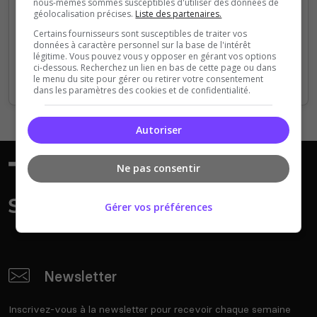
nous-mêmes sommes susceptibles d'utiliser des données de
géolocalisation précises.
Liste des partenaires.
Certains fournisseurs sont susceptibles de traiter vos
Vous devez sélectionner un serveur, ci-dessous,
données à caractère personnel sur la base de l'intérêt
avant de passer à l'étape suivante.
légitime. Vous pouvez vous y opposer en gérant vos options
ci-dessous. Recherchez un lien en bas de cette page ou dans
le menu du site pour gérer ou retirer votre consentement
dans les paramètres des cookies et de confidentialité.
Autoriser
Ne pas consentir
Gérer vos préférences
Newsletter
Inscrivez-vous à la newsletter pour recevoir chaque semaine