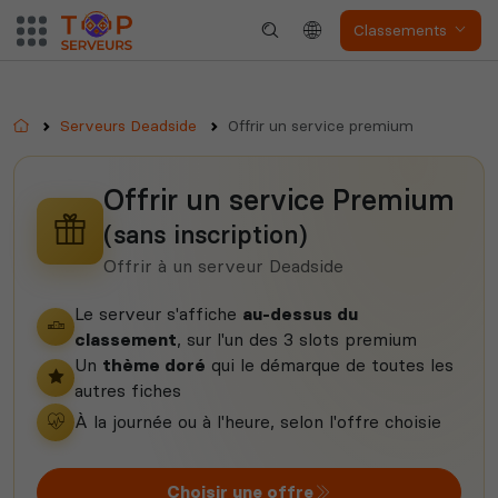
Classements
Accueil
Serveurs Deadside
Offrir un service premium
The Front
Atlas
Offrir un service Premium
(sans inscription)
Offrir à un serveur Deadside
Le serveur s'affiche
au-dessus du
classement
, sur l'un des 3 slots premium
Dune Awakening
Empyrion
Un
thème doré
qui le démarque de toutes les
autres fiches
À la journée ou à l'heure, selon l'offre choisie
Choisir une offre
Neverwinter