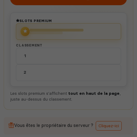
Squad
Nights
SLOTS PREMIUM
CLASSEMENT
Myth of Empires
Enshrouded
1
2
Voir tous les
jeux disponibles
Les slots premium s'affichent
tout en haut de la page
,
juste au-dessus du classement.
Vous êtes le propriétaire du serveur ?
Cliquez-ici