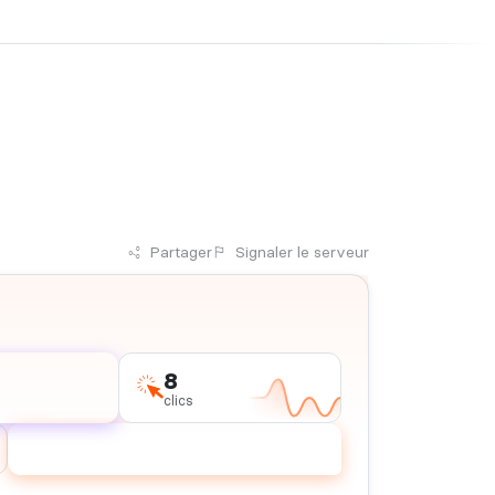
Partager
Signaler
le serveur
8
clics
Voter