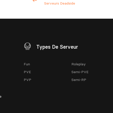
Serveurs Deadside
Types De Serveur
Fun
Roleplay
PVE
Semi-PVE
PVP
Semi-RP
e