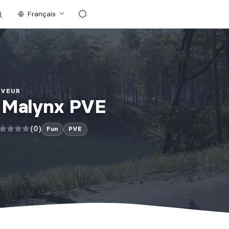
Français
RVEUR
] Malynx PVE
(0)
Fun
PVE