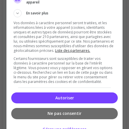
appareil
En savoir plus
Vos données à caractère personnel seront traitées, et les
informations liées à votre appareil (cookies, identifiants
uniques et autres types de données) pourront être stockées
et consultées par 210 partenaires, ainsi que partagées avec
lui, ou utilisées spécifiquement par ce site. Nos partenaires et
nous-mêmes sommes susceptibles d'utiliser des données de
Soutient la communauté
géolocalisation précises.
Liste des partenaires.
Plus de visibilité = plus de joueurs
Certains fournisseurs sont susceptibles de traiter vos
données à caractère personnel sur la base de l'intérêt
légitime. Vous pouvez vous y opposer en gérant vos options
ci-dessous. Recherchez un lien en bas de cette page ou dans
le menu du site pour gérer ou retirer votre consentement
dans les paramètres des cookies et de confidentialité.
Autoriser
Récompenses possibles
Ne pas consentir
Certains serveurs offrent des bonus aux
votants