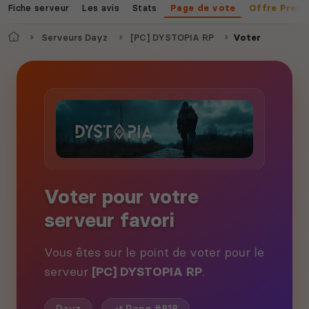
Fiche serveur
Les avis
Stats
Page de vote
Offre Prem
Accueil
Serveurs Dayz
[PC] DYSTOPIA RP
Voter
Voter pour votre
serveur favori
Vous êtes sur le point de voter pour le
serveur
[PC] DYSTOPIA RP
.