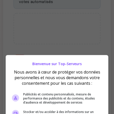
votes automatisés
Pourquoi voter pour [PC]
DYSTOPIA RP ?
Bienvenue sur Top-Serveurs
Nous avons à cœur de protéger vos données
personnelles et nous vous demandons votre
consentement pour les cas suivants :
Publicités et contenu personnalisés, mesure de
performance des publicités et du contenu, études
Améliore le classement
d’audience et développement de services
Votre vote aide le serveur à monter dans le
Stocker et/ou accéder à des informations sur un
classement