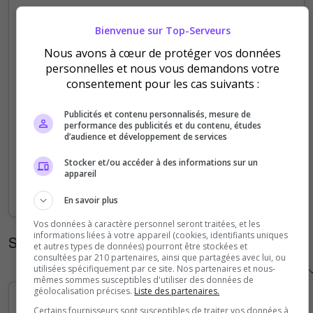
5
Bienvenue sur Top-Serveurs
Nous avons à cœur de protéger vos données
4
personnelles et nous vous demandons votre
consentement pour les cas suivants :
3
Publicités et contenu personnalisés, mesure de
2
performance des publicités et du contenu, études
d’audience et développement de services
1
Stocker et/ou accéder à des informations sur un
appareil
0
Sep
Oct
Nov
Dec
Jan
Feb
Mar
Apr
May
Jun
Jul
Aug
En savoir plus
Vos données à caractère personnel seront traitées, et les
informations liées à votre appareil (cookies, identifiants uniques
Statistiques horaires
et autres types de données) pourront être stockées et
consultées par 210 partenaires, ainsi que partagées avec lui, ou
utilisées spécifiquement par ce site. Nos partenaires et nous-
mêmes sommes susceptibles d'utiliser des données de
géolocalisation précises.
Liste des partenaires.
Certains fournisseurs sont susceptibles de traiter vos données à
5