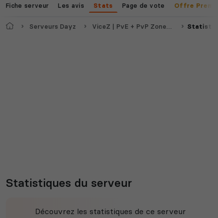
Fiche serveur
Les avis
Page de vote
Stats
Offre Premi
Accueil
Serveurs Dayz
ViceZ | PvE + PvP Zones | FR/EU | Survival
Statisti
Statistiques du serveur
Découvrez les statistiques de ce serveur