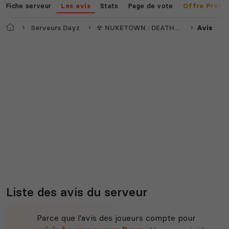
Fiche serveur
Stats
Page de vote
Les avis
Offre Premi
Myth of Empires
Enshrouded
Accueil
Serveurs Dayz
☢ NUKETOWN : DEATHMATCH ☠ [PS4/PS5]
Avis
Voir tous les
jeux disponibles
Liste des avis du serveur
Parce que l'avis des joueurs compte pour