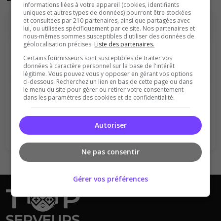
informations liées à votre appareil (cookies, identifiants
uniques et autres types de données) pourront être stockées
et consultées par 210 partenaires, ainsi que partagées avec
lui, ou utilisées spécifiquement par ce site. Nos partenaires et
nous-mêmes sommes susceptibles d'utiliser des données de
géolocalisation précises.
Liste des partenaires.
Certains fournisseurs sont susceptibles de traiter vos
données à caractère personnel sur la base de l'intérêt
légitime. Vous pouvez vous y opposer en gérant vos options
Vous devez être connecté pour ajouter
ci-dessous. Recherchez un lien en bas de cette page ou dans
le menu du site pour gérer ou retirer votre consentement
un avis sur ce serveur !
dans les paramètres des cookies et de confidentialité.
Se connecter
S'inscrire
Autoriser
Ne pas consentir
Gérer vos préférences