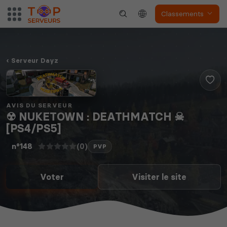
The Front
Atlas
Classements
Serveur Dayz
Dune Awakening
Empyrion
AVIS DU SERVEUR
☢ NUKETOWN : DEATHMATCH ☠
[PS4/PS5]
(0)
n°148
PVP
Neverwinter
Squad
Nights
Voter
Visiter le site