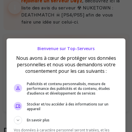
rejoindre un serveur Dayz
, découvrez ici la
liste des avis du serveur ☢ NUKETOWN :
DEATHMATCH ☠ [PS4/PS5] afin de vous
faire une idée sur celui-ci.
Bienvenue sur Top-Serveurs
Nous avons à cœur de protéger vos données
personnelles et nous vous demandons votre
consentement pour les cas suivants :
Il n'y a pas encore d'avis sur ce serveur.
Qualité
Staff du serveur
Publicités et contenu personnalisés, mesure de
performance des publicités et du contenu, études
Ambiance
Disponibilité
d’audience et développement de services
Stocker et/ou accéder à des informations sur un
appareil
En savoir plus
Donner son avis sur le serveur
Vos données à caractère personnel seront traitées, et les