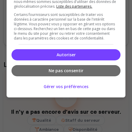
nous-mêmes sommes susceptibles d'utiliser des données de
1000
géolocalisation précises.
Liste des partenaires.
Certains fournisseurs sont susceptibles de traiter vos
0
données à caractère personnel sur la base de l'intérêt
Sept
Oct
Nov
Déc
Jan
Fév
Mars
Avr
Mai
Juil
légitime. Vous pouvez vous y opposer en gérant vos options
ci-dessous. Recherchez un lien en bas de cette page ou dans
le menu du site pour gérer ou retirer votre consentement
Votes
Clics
dans les paramètres des cookies et de confidentialité.
Autoriser
Liste des avis du serveur
Ne pas consentir
Gérer vos préférences
Il n'y a pas encore d'avis sur ce serveur.
Qualité
Staff du serveur
Ambiance
Disponibilité