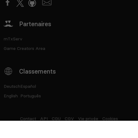
Partenaires
mTxServ
Game Creators Area
Classements
Deutsch
Español
English
Português
Contact
API
CGU
CGV
Vie privée
Cookies
®
Top Serveurs
- Marque déposée - SASU Born2Play