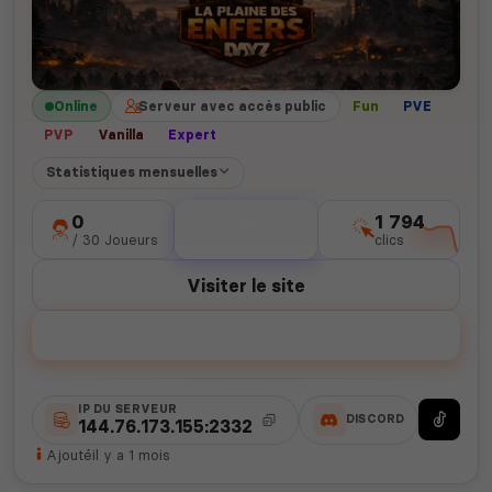
Online
Serveur avec accès public
Fun
PVE
PVP
Vanilla
Expert
Statistiques mensuelles
0
98
1 794
/ 30 Joueurs
votes
clics
Visiter le site
Voter
IP DU SERVEUR
DISCORD
144.76.173.155:2332
Ajouté
il y a 1 mois