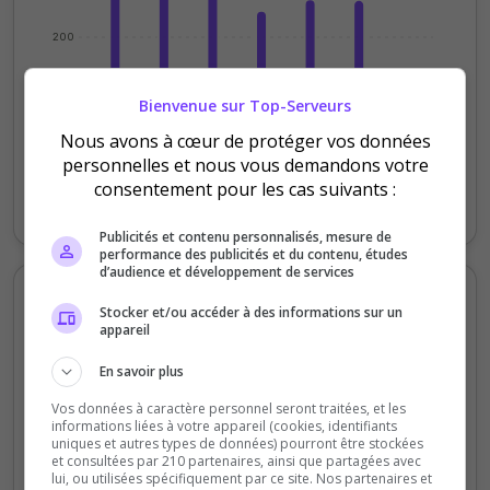
200
100
Bienvenue sur Top-Serveurs
Nous avons à cœur de protéger vos données
0
Mardi
Jeudi
Samedi
Lundi
personnelles et nous vous demandons votre
consentement pour les cas suivants :
Votes
Clics
Publicités et contenu personnalisés, mesure de
performance des publicités et du contenu, études
d’audience et développement de services
Votes et clics mensuels
Stocker et/ou accéder à des informations sur un
appareil
4000
En savoir plus
3000
Vos données à caractère personnel seront traitées, et les
informations liées à votre appareil (cookies, identifiants
uniques et autres types de données) pourront être stockées
2000
et consultées par 210 partenaires, ainsi que partagées avec
lui, ou utilisées spécifiquement par ce site. Nos partenaires et