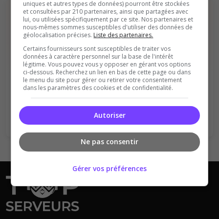
uniques et autres types de données) pourront être stockées
et consultées par 210 partenaires, ainsi que partagées avec
lui, ou utilisées spécifiquement par ce site. Nos partenaires et
nous-mêmes sommes susceptibles d'utiliser des données de
géolocalisation précises.
Liste des partenaires.
Certains fournisseurs sont susceptibles de traiter vos
données à caractère personnel sur la base de l'intérêt
légitime. Vous pouvez vous y opposer en gérant vos options
Vous devez être connecté pour ajouter
ci-dessous. Recherchez un lien en bas de cette page ou dans
un avis sur ce serveur !
le menu du site pour gérer ou retirer votre consentement
dans les paramètres des cookies et de confidentialité.
Se connecter
S'inscrire
Autoriser
Ne pas consentir
Gérer vos préférences