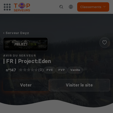
Classements
The Front
Atlas
Serveur Dayz
Dune Awakening
Empyrion
AVIS DU SERVEUR
| FR | Project:Eden
(0)
n°147
PVE
PVP
Vanilla
Voter
Visiter le site
Neverwinter
Squad
Nights