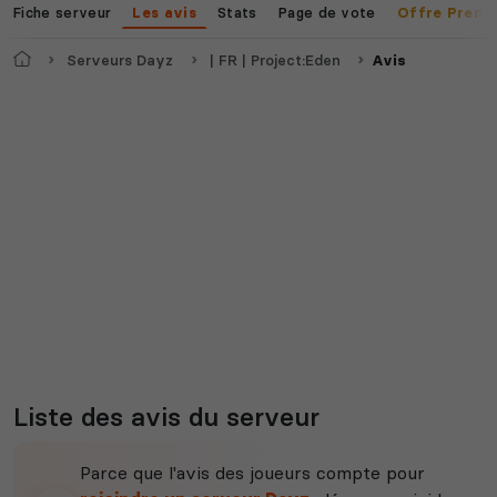
Fiche serveur
Stats
Page de vote
Les avis
Offre Premi
Accueil
Serveurs Dayz
| FR | Project:Eden
Avis
Myth of Empires
Enshrouded
Voir tous les
jeux disponibles
Liste des avis du serveur
Parce que l'avis des joueurs compte pour