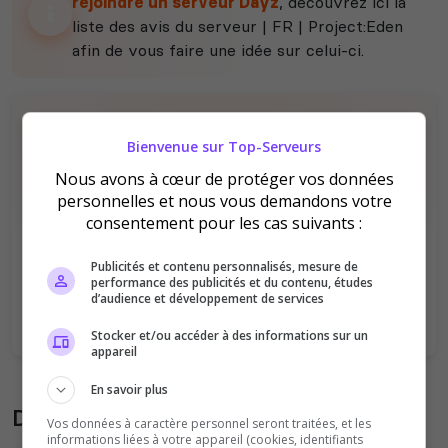
rejoindre un serveur Dayz
, découvrez ici la
liste des avis du serveur | FR | Project:Eden
afin de vous faire une idée sur celui-ci.
Bienvenue sur Top-Serveurs
Nous avons à cœur de protéger vos données
personnelles et nous vous demandons votre
consentement pour les cas suivants :
Il n'y a pas encore d'avis sur ce serveur.
Qualité
Staff du serveur
Publicités et contenu personnalisés, mesure de
performance des publicités et du contenu, études
Ambiance
Disponibilité
d’audience et développement de services
Stocker et/ou accéder à des informations sur un
appareil
En savoir plus
Donner son avis sur le serveur
Vos données à caractère personnel seront traitées, et les
informations liées à votre appareil (cookies, identifiants