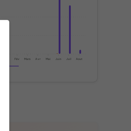
Jan
Fév
Mars
Avr
Mai
Juin
Juil
Aout