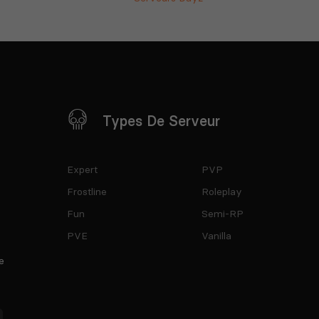
Types De Serveur
Expert
PVP
Frostline
Roleplay
Fun
Semi-RP
PVE
Vanilla
e