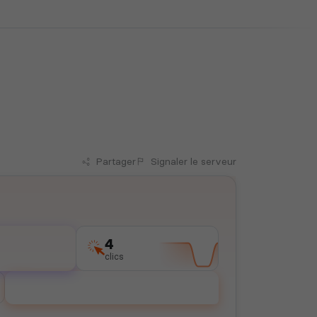
Partager
Signaler
le serveur
4
clics
Voter