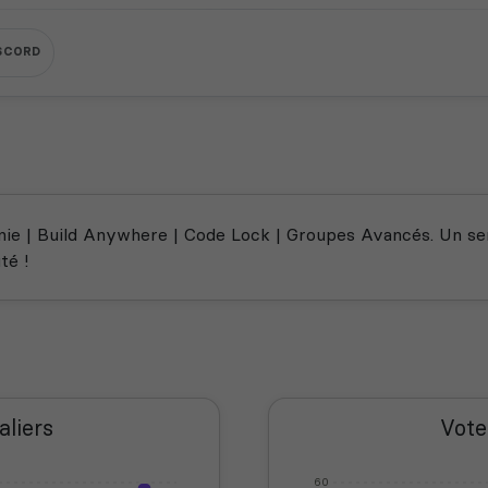
SCORD
inie | Build Anywhere | Code Lock | Groupes Avancés. Un se
té !
aliers
Vote
60