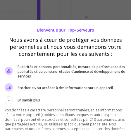
40
Bienvenue sur Top-Serveurs
20
Nous avons à cœur de protéger vos données
personnelles et nous vous demandons votre
consentement pour les cas suivants :
0
credi
Jeudi
Vendredi
Sept
Oct
Nov
Déc
Publicités et contenu personnalisés, mesure de performance des
Votes
Clics
publicités et du contenu, études d’audience et développement de
services
Stocker et/ou accéder à des informations sur un appareil
En savoir plus
Vos données à caractère personnel seront traitées, et les informations
liées à votre appareil (cookies, identifiants uniques et autres types de
données) pourront être stockées et consultées par 210 partenaires, ainsi
que partagées avec lui, ou utilisées spécifiquement par ce site. Nos
partenaires et nous-mêmes sommes susceptibles d'utiliser des données