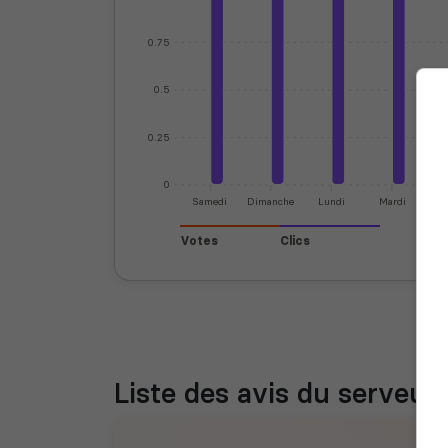
0.75
0.5
0.25
0
Samedi
Dimanche
Lundi
Mardi
Mer
Votes
Clics
Liste des avis du serveur