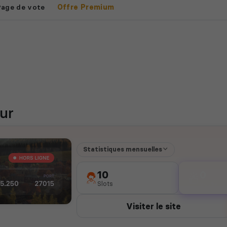
Page de vote
Offre Premium
ur
Statistiques mensuelles
10
0
Slots
votes
Visiter le site