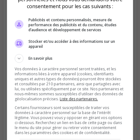
consentement pour les cas suivants :
Publicités et contenu personnalisés, mesure de
performance des publicités et du contenu, études
d’audience et développement de services
Améliore le classement
Stocker et/ou accéder à des informations sur un
appareil
Votre vote aide le serveur à monter dans le
classement
En savoir plus
Vos données à caractère personnel seront traitées, et les
informations liées à votre appareil (cookies, identifiants
uniques et autres types de données) pourront être stockées
et consultées par 210 partenaires, ainsi que partagées avec
lui, ou utilisées spécifiquement par ce site. Nos partenaires et
nous-mêmes sommes susceptibles d'utiliser des données de
géolocalisation précises.
Liste des partenaires.
Soutient la communauté
Certains fournisseurs sont susceptibles de traiter vos
données à caractère personnel sur la base de l'intérêt
Plus de visibilité = plus de joueurs
légitime. Vous pouvez vous y opposer en gérant vos options
ci-dessous. Recherchez un lien en bas de cette page ou dans
le menu du site pour gérer ou retirer votre consentement
dans les paramètres des cookies et de confidentialité.