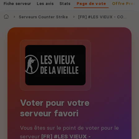
Fiche serveur
Les avis
Stats
Page de vote
Offre Prem
Accueil
Serveurs Counter Strike
[FR] #LES VIEUX - COMPETITIF OFFICIEL - RANK > CS2
Voter pour votre
serveur favori
Vous êtes sur le point de voter pour le
serveur
[FR] #LES VIEUX -