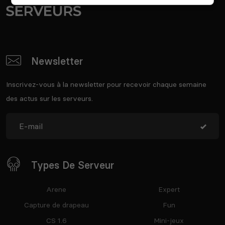
Newsletter
Inscrivez-vous à la newsletter pour recevoir chaque semaine
des actus sur les serveurs.
Types De Serveur
Arene
Expert
Capture de drapeau
Fun
CS 1.6
Mini-jeux