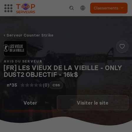
Classements
Dune Awakening
Empyrion
Serveur Counter Strike
Neverwinter
Squad
Nights
AVIS DU SERVEUR
[FR] LES VIEUX DE LA VIEILLE - ONLY
DUST2 OBJECTIF - 16k$
(0)
n°35
CSS
Voter
Visiter le site
Myth of Empires
Enshrouded