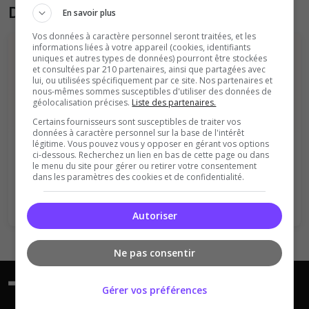
Donner son avis sur le serveur
En savoir plus
Vos données à caractère personnel seront traitées, et les
informations liées à votre appareil (cookies, identifiants
uniques et autres types de données) pourront être stockées
et consultées par 210 partenaires, ainsi que partagées avec
lui, ou utilisées spécifiquement par ce site. Nos partenaires et
nous-mêmes sommes susceptibles d'utiliser des données de
géolocalisation précises.
Liste des partenaires.
Certains fournisseurs sont susceptibles de traiter vos
Vous devez être connecté pour ajouter
données à caractère personnel sur la base de l'intérêt
légitime. Vous pouvez vous y opposer en gérant vos options
un avis sur ce serveur !
ci-dessous. Recherchez un lien en bas de cette page ou dans
le menu du site pour gérer ou retirer votre consentement
Se connecter
S'inscrire
dans les paramètres des cookies et de confidentialité.
Autoriser
Ne pas consentir
Gérer vos préférences