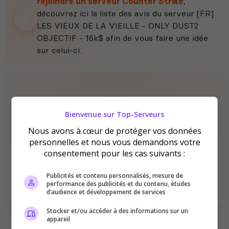
rejoindre un serveur Counter Strike
,
découvrez ici la liste des avis du serveur [FR]
LES VIEUX DE LA VIEILLE - ONLY DUST2
OBJECTIF - 16k$ afin de vous faire une idée
sur celui-ci.
Bienvenue sur Top-Serveurs
Nous avons à cœur de protéger vos données
personnelles et nous vous demandons votre
Il n'y a pas encore d'avis sur ce serveur.
consentement pour les cas suivants :
Qualité
Staff du serveur
Ambiance
Disponibilité
Publicités et contenu personnalisés, mesure de
performance des publicités et du contenu, études
d’audience et développement de services
Stocker et/ou accéder à des informations sur un
appareil