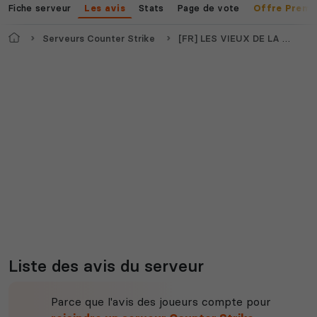
Fiche serveur
Stats
Page de vote
Les avis
Offre Premi
Voir tous les
jeux disponibles
Accueil
Serveurs Counter Strike
[FR] LES VIEUX DE LA VIEILLE - ONLY DUST2 OBJECTIF - 16k$
Liste des avis du serveur
Parce que l'avis des joueurs compte pour