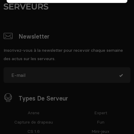
Newsletter
Inscrivez-vous à la newsletter pour recevoir chaque semaine
des actus sur les serveurs.
Types De Serveur
Arene
Expert
Capture de drapeau
Fun
CS 1.6
Mini-jeux