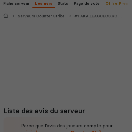
Fiche serveur
Stats
Page de vote
Les avis
Offre Premi
Voir tous les
jeux disponibles
Accueil
Serveurs Counter Strike
#1 AKA.LEAGUECS.RO # VIP GOLD # AKACS.RO
Liste des avis du serveur
Parce que l'avis des joueurs compte pour