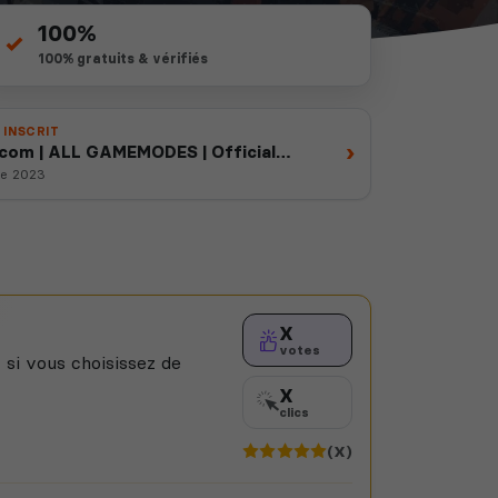
100%
100% gratuits & vérifiés
 INSCRIT
›
com | ALL GAMEMODES | Official
re 2023
X
votes
 si vous choisissez de
X
clics
(X)