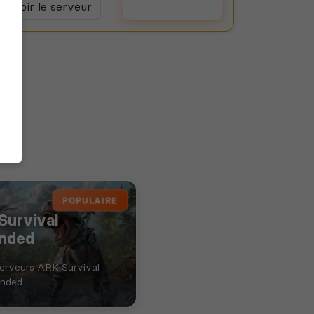
Voir le serveur
Voter
POPULAIRE
Survival
nded
serveurs ARK Survival
nded