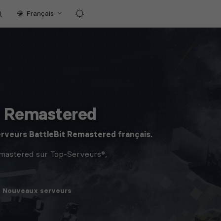
Français
t Remastered
erveurs
BattleBit Remastered
français.
emastered sur Top-Serveurs®,
Nouveaux
serveurs