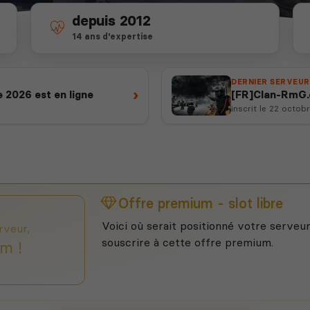
depuis 2012
14 ans d'expertise
DERNIER SERVEUR
›
 2026 est en ligne
[FR]Clan-RmG.
Progression
inscrit le 22 octob
Offre premium - slot libre
Voici où serait positionné votre serveur
rveur,
souscrire à cette offre premium.
m !