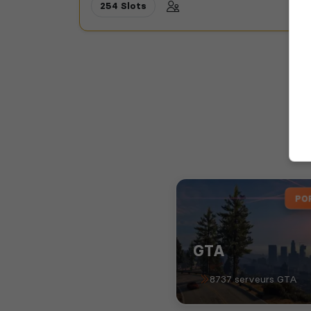
254 Slots
PO
GTA
8737 serveurs GTA