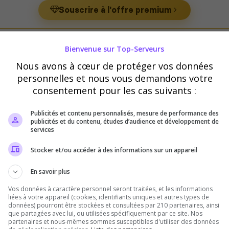
Souscrire à l'offre premium
Bienvenue sur Top-Serveurs
ur BattleBit Remastered
Nous avons à cœur de protéger vos données
personnelles et nous vous demandons votre
consentement pour les cas suivants :
Publicités et contenu personnalisés, mesure de performance des
publicités et du contenu, études d’audience et développement de
services
[FR]Clan-RmG.com | ALL GAME
Progression
Stocker et/ou accéder à des informations sur un appareil
Bienvenue chez "Royal Multi Gamers" ! 
En savoir plus
Remastered est en ligne. Rejoignez-nous
Vos données à caractère personnel seront traitées, et les informations
épiques. #JouonsEnsemble
liées à votre appareil (cookies, identifiants uniques et autres types de
données) pourront être stockées et consultées par 210 partenaires, ainsi
d'Infanterie
que partagées avec lui, ou utilisées spécifiquement par ce site. Nos
partenaires et nous-mêmes sommes susceptibles d'utiliser des données