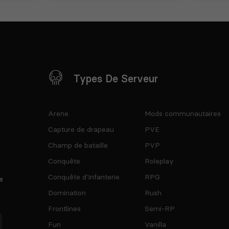
Types De Serveur
Arene
Mods communautaires
Capture de drapeau
PVE
Champ de bataille
PVP
Conquête
Roleplay
Conquête d'Infanterie
RPG
e
Domination
Rush
Frontlines
Semi-RP
Fun
Vanilla