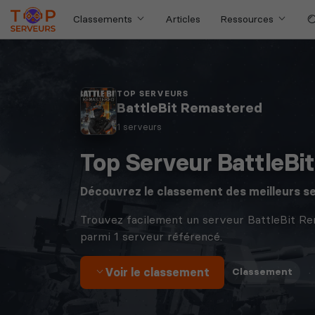
Classements
Articles
Ressources
TOP SERVEURS
BattleBit Remastered
1 serveurs
Top Serveur BattleBi
Découvrez le classement des meilleurs s
Trouvez facilement un serveur BattleBit R
parmi 1 serveur référencé.
Voir le classement
·
Classement