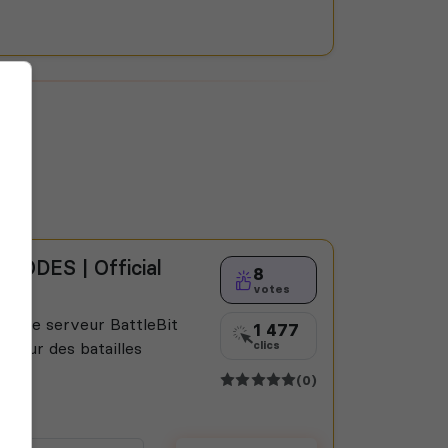
MODES | Official
8
votes
Notre serveur BattleBit
1 477
 pour des batailles
clics
(0)