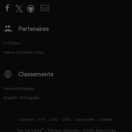
Partenaires
mTxServ
Game Creators Area
Classements
Deutsch
Español
English
Português
Contact
API
CGU
CGV
Vie privée
Cookies
®
Top Serveurs
- Marque déposée - SASU Born2Play