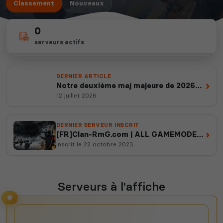
Classement
Nouveaux
0
depuis 2012
100%
serveurs actifs
14 ans d'expertise
100% gratuits & vérifiés
DERNIER ARTICLE
›
Notre deuxième maj majeure de 2026
est en ligne
12 juillet 2026
DERNIER SERVEUR INSCRIT
›
[FR]Clan-RmG.com | ALL GAMEMODES |
Official Progression
inscrit le 22 octobre 2023
Serveurs à l'affiche