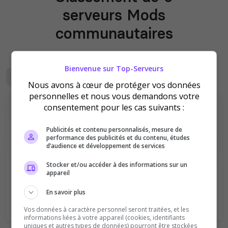
serveurs Mods
communautaires
Classement mis à jour le
07/08/2026
Bienvenue sur Top-Serveurs
Mensuel
Votes
Mods communautaires
Nous avons à cœur de protéger vos données
personnelles et nous vous demandons votre
consentement pour les cas suivants :
Il n'y a pas encore de serveurs Mods
Publicités et contenu personnalisés, mesure de
performance des publicités et du contenu, études
communautaires disponibles pour le
d’audience et développement de services
moment.
Stocker et/ou accéder à des informations sur un
Vous avez un serveur BattleBit Remastered ?
appareil
Soyez le premier à
ajouter
un serveur Mods
communautaires sur ce Top !
En savoir plus
Vos données à caractère personnel seront traitées, et les
informations liées à votre appareil (cookies, identifiants
uniques et autres types de données) pourront être stockées