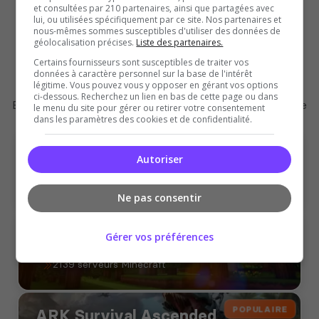
et consultées par 210 partenaires, ainsi que partagées avec
Ajouter votre serveur sur le Top !
lui, ou utilisées spécifiquement par ce site. Nos partenaires et
nous-mêmes sommes susceptibles d'utiliser des données de
géolocalisation précises.
Liste des partenaires.
Certains fournisseurs sont susceptibles de traiter vos
données à caractère personnel sur la base de l'intérêt
Les jeux du moment
légitime. Vous pouvez vous y opposer en gérant vos options
ci-dessous. Recherchez un lien en bas de cette page ou dans
Explorez d'autres jeux populaires sur notre plateforme
le menu du site pour gérer ou retirer votre consentement
dans les paramètres des cookies et de confidentialité.
POPULAIRE
GTA
Autoriser
8735 serveurs GTA
Ne pas consentir
POPULAIRE
Minecraft
Gérer vos préférences
2139 serveurs Minecraft
POPULAIRE
ARK Survival Ascended