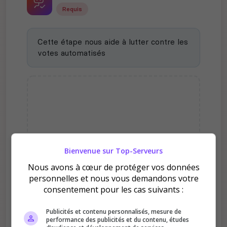
Requis
Cette étape nous aide à lutter contre les
votes automatisés
Bienvenue sur Top-Serveurs
Pourquoi voter pour FR -
Nous avons à cœur de protéger vos données
Century World - PvPvE -
personnelles et nous vous demandons votre
3x3 - Clan RmG.com (WIPE
consentement pour les cas suivants :
29/08/19) ?
Publicités et contenu personnalisés, mesure de
performance des publicités et du contenu, études