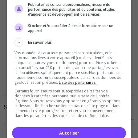
Publicités et contenu personnalisés, mesure de
5
performance des publicités et du contenu, études
d’audience et développement de services
4
Stocker et/ou accéder à des informations sur un
appareil
3
En savoir plus
2
Vos données à caractère personnel seront traitées, et les
informations liées à votre appareil (cookies, identifiants
uniques et autres types de données) pourront être stockées
1
et consultées par 210 partenaires, ainsi que partagées avec
lui, ou utilisées spécifiquement par ce site. Nos partenaires et
nous-mêmes sommes susceptibles d'utiliser des données de
0
géolocalisation précises.
Liste des partenaires.
Sep
Oct
Nov
Dec
Jan
Feb
Mar
Apr
May
Jun
Jul
Aug
Certains fournisseurs sont susceptibles de traiter vos
données à caractère personnel sur la base de l'intérêt
légitime. Vous pouvez vous y opposer en gérant vos options
Statistiques horaires
ci-dessous. Recherchez un lien en bas de cette page ou dans
le menu du site pour gérer ou retirer votre consentement
dans les paramètres des cookies et de confidentialité.
Autoriser
5