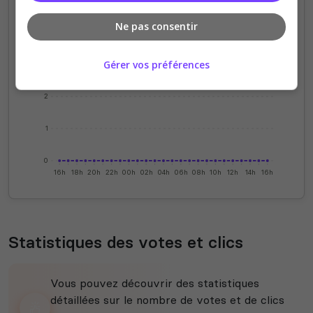
Ne pas consentir
4
Gérer vos préférences
3
2
1
0
16h
18h
20h
22h
00h
02h
04h
06h
08h
10h
12h
14h
16h
Statistiques des votes et clics
Vous pouvez découvrir des statistiques
détaillées sur le nombre de votes et de clics