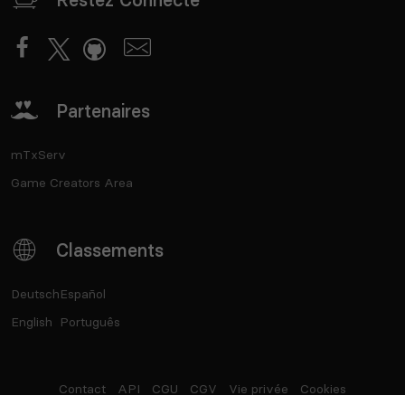
Partenaires
mTxServ
Game Creators Area
Classements
Deutsch
Español
English
Português
Contact
API
CGU
CGV
Vie privée
Cookies