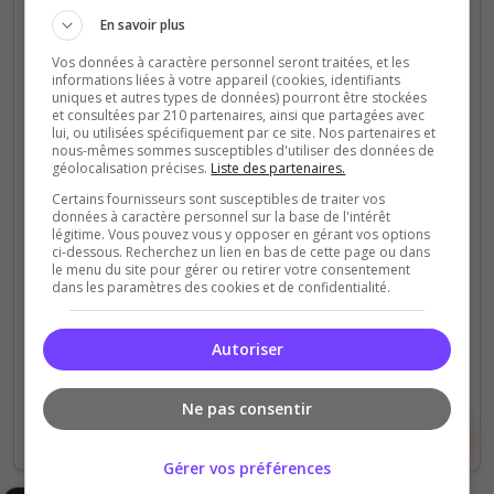
Contrôle territorial
Expert
MilSim
Missions
En savoir plus
Mods communautaires
Semi-RP
Vos données à caractère personnel seront traitées, et les
[FR] [CDF] Commando Divisionnaire
informations liées à votre appareil (cookies, identifiants
Français
uniques et autres types de données) pourront être stockées
et consultées par 210 partenaires, ainsi que partagées avec
Nous sommes fiers de vous compter dans nos
lui, ou utilisées spécifiquement par ce site. Nos partenaires et
nous-mêmes sommes susceptibles d'utiliser des données de
rangs. Si vous cherchez une aventure à la fois
géolocalisation précises.
Liste des partenaires.
immersive et authentiquement réaliste, alors vous
Certains fournisseurs sont susceptibles de traiter vos
êtes au bon endroit. Bienvenue au CDF
données à caractère personnel sur la base de l'intérêt
légitime. Vous pouvez vous y opposer en gérant vos options
ci-dessous. Recherchez un lien en bas de cette page ou dans
192
2 203
le menu du site pour gérer ou retirer votre consentement
votes
clics
dans les paramètres des cookies et de confidentialité.
(5)
Autoriser
2/128
Joueurs
Ne pas consentir
Voir le serveur
Voter
Gérer vos préférences