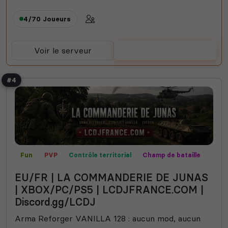
4/70
Joueurs
Voir le serveur
Voter
#4
Fun
PVP
Contrôle territorial
Champ de bataille
Missions
Expert
Vanilla
EU/FR | LA COMMANDERIE DE JUNAS
| XBOX/PC/PS5 | LCDJFRANCE.COM |
Discord.gg/LCDJ
Arma Reforger VANILLA 128 : aucun mod, aucun