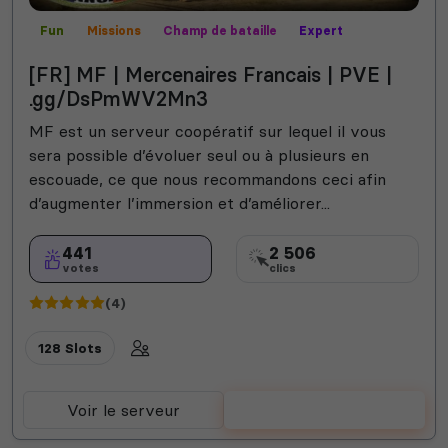
Fun
Missions
Champ de bataille
Expert
Contrôle territorial
MilSim
Mods communautaires
[FR] MF | Mercenaires Francais | PVE |
PVP
Roi de la colline
Roleplay
Vanilla
Semi-RP
.gg/DsPmWV2Mn3
MF est un serveur coopératif sur lequel il vous
sera possible d’évoluer seul ou à plusieurs en
escouade, ce que nous recommandons ceci afin
d’augmenter l’immersion et d’améliorer...
441
2 506
votes
clics
(4)
128 Slots
Voir le serveur
Voter