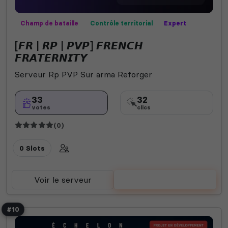
Champ de bataille
Contrôle territorial
Expert
Missions
Mods communautaires
PVP
Roleplay
[𝙁𝙍 | 𝙍𝙋 | 𝙋𝙑𝙋] 𝙁𝙍𝙀𝙉𝘾𝙃
Semi-RP
𝙁𝙍𝘼𝙏𝙀𝙍𝙉𝙄𝙏𝙔
Serveur Rp PVP Sur arma Reforger
33
32
votes
clics
(0)
0 Slots
Voir le serveur
Voter
#10