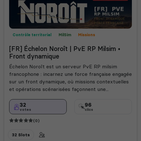
Contrôle territorial
MilSim
Missions
Mods communautaires
Expert
Roleplay
[FR] Échelon Noroît | PvE RP Milsim •
Front dynamique
Échelon Noroît est un serveur PvE RP milsim
francophone : incarnez une force française engagée
sur un front dynamique, où missions contextuelles
et opérations scénarisées façonnent une...
32
96
votes
clics
(0)
32 Slots