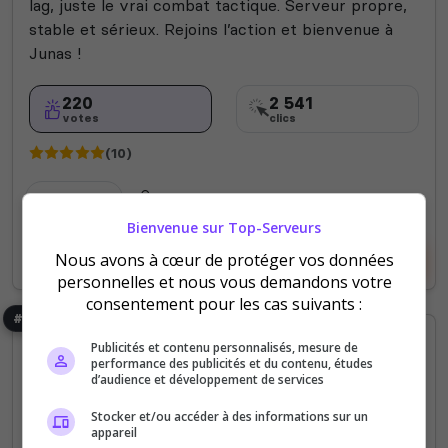
lag, juste le vrai combat tactique. Serveur propre,
stable et sérieux. Rejoins l’action et bienvenue à
Junas !
220
2 541
votes
clics
(10)
128 Slots
Bienvenue sur Top-Serveurs
Nous avons à cœur de protéger vos données
Voir le serveur
Voter
personnelles et nous vous demandons votre
consentement pour les cas suivants :
#5
Publicités et contenu personnalisés, mesure de
performance des publicités et du contenu, études
d’audience et développement de services
Stocker et/ou accéder à des informations sur un
appareil