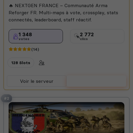
🔥 NEXTGEN FRANCE – Communauté Arma
Reforger FR. Multi-maps à vote, crossplay, stats
connectés, leaderboard, staff réactif.
1 348
2 772
votes
clics
(14)
128 Slots
Voir le serveur
Voter
#2