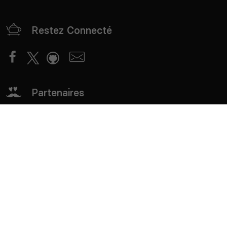
Restez Connecté
Partenaires
mTxServ
Game Creators Area
Classements
Deutsch
Español
English
Português