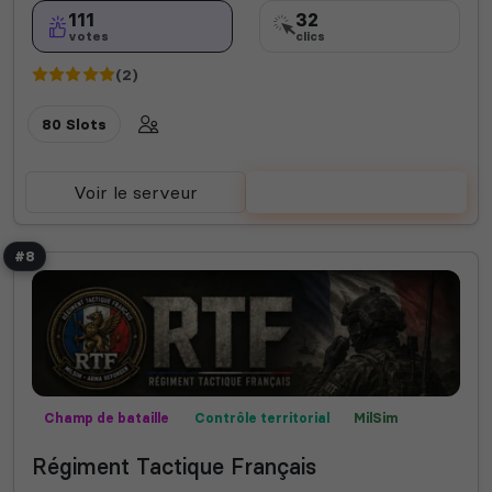
111
32
votes
clics
(2)
80 Slots
Voir le serveur
Voter
#8
Champ de bataille
Contrôle territorial
MilSim
Missions
Roleplay
Semi-RP
Régiment Tactique Français