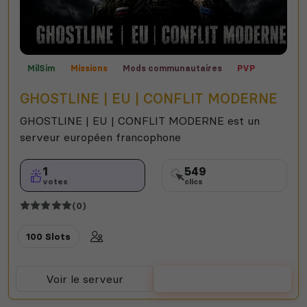
MilSim
Missions
Mods communautaires
PVP
Contrôle territorial
Semi-RP
Expert
Roleplay
GHOSTLINE | EU | CONFLIT MODERNE
GHOSTLINE | EU | CONFLIT MODERNE est un
serveur européen francophone
1
549
votes
clics
(0)
100 Slots
Voir le serveur
Voter