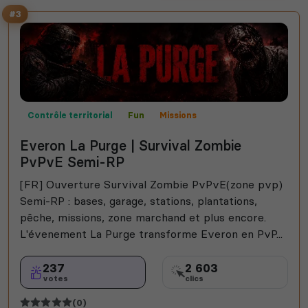
#3
Contrôle territorial
Fun
Missions
Mods communautaires
PVP
Semi-RP
Everon La Purge | Survival Zombie
PvPvE Semi-RP
[FR] Ouverture Survival Zombie PvPvE(zone pvp)
Semi-RP : bases, garage, stations, plantations,
pêche, missions, zone marchand et plus encore.
L'évenement La Purge transforme Everon en PvP...
237
2 603
votes
clics
(0)