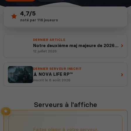
4,7/5
125
depuis 2012
noté par 116 joueurs
serveurs actifs
14 ans d'expertise
DERNIER ARTICLE
›
Notre deuxième maj majeure de 2026
est en ligne
12 juillet 2026
DERNIER SERVEUR INSCRIT
›
🗼 NOVA LIFE RP™
inscrit le 8 août 2026
Serveurs à l'affiche
Faites plaisir à votre serveur,