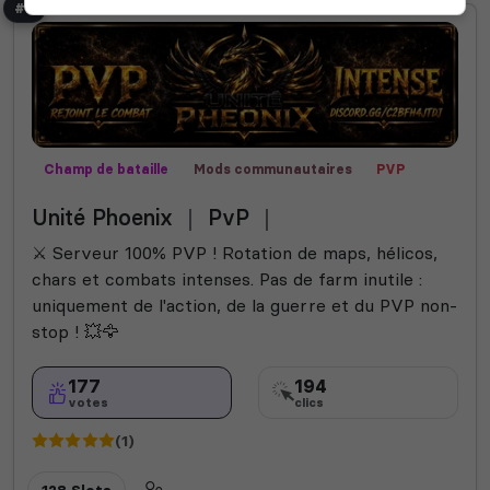
#6
Champ de bataille
Mods communautaires
PVP
Contrôle territorial
Fun
Unité Phoenix ｜ PvP ｜
⚔️ Serveur 100% PVP ! Rotation de maps, hélicos,
chars et combats intenses. Pas de farm inutile :
uniquement de l'action, de la guerre et du PVP non-
stop ! 💥🦅
177
194
votes
clics
(1)
128 Slots