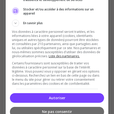
Votre vote aide le serveur à monter dans le
classement
Stocker et/ou accéder à des informations sur un
appareil
En savoir plus
Vos données à caractère personnel seront traitées, et les
informations liées à votre appareil (cookies, identifiants
uniques et autres types de données) pourront être stockées
et consultées par 210 partenaires, ainsi que partagées avec
lui, ou utilisées spécifiquement par ce site. Nos partenaires et
Soutient la communauté
nous-mêmes sommes susceptibles d'utiliser des données de
géolocalisation précises.
Liste des partenaires.
Plus de visibilité = plus de joueurs
Certains fournisseurs sont susceptibles de traiter vos
données à caractère personnel sur la base de l'intérêt
légitime. Vous pouvez vous y opposer en gérant vos options
ci-dessous. Recherchez un lien en bas de cette page ou dans
le menu du site pour gérer ou retirer votre consentement
dans les paramètres des cookies et de confidentialité.
Autoriser
Récompenses possibles
Certains serveurs offrent des bonus aux
Ne pas consentir
votants