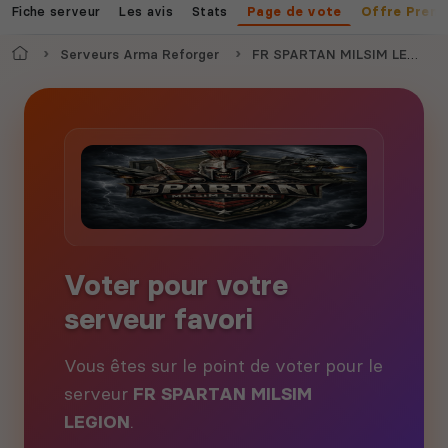
Fiche serveur
Les avis
Stats
Page de vote
Offre Prem
Accueil
Serveurs Arma Reforger
FR SPARTAN MILSIM LEGION
Voter pour votre
serveur favori
Vous êtes sur le point de voter pour le
serveur
FR SPARTAN MILSIM
LEGION
.