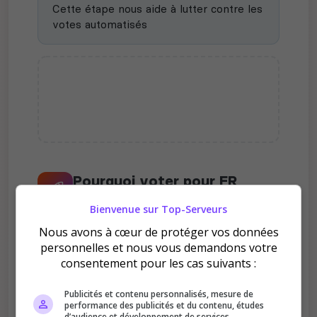
Cette étape nous aide à lutter contre les
votes automatisés
Pourquoi voter pour FR
SPARTAN MILSIM LEGION ?
Bienvenue sur Top-Serveurs
Nous avons à cœur de protéger vos données
personnelles et nous vous demandons votre
consentement pour les cas suivants :
Publicités et contenu personnalisés, mesure de
Améliore le classement
performance des publicités et du contenu, études
d’audience et développement de services