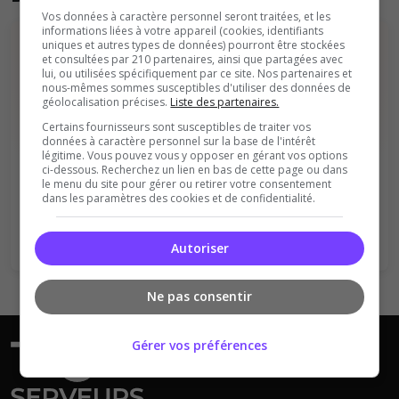
Vos données à caractère personnel seront traitées, et les
informations liées à votre appareil (cookies, identifiants
uniques et autres types de données) pourront être stockées
et consultées par 210 partenaires, ainsi que partagées avec
lui, ou utilisées spécifiquement par ce site. Nos partenaires et
nous-mêmes sommes susceptibles d'utiliser des données de
géolocalisation précises.
Liste des partenaires.
Certains fournisseurs sont susceptibles de traiter vos
Vous devez être connecté pour ajouter
données à caractère personnel sur la base de l'intérêt
légitime. Vous pouvez vous y opposer en gérant vos options
un avis sur ce serveur !
ci-dessous. Recherchez un lien en bas de cette page ou dans
le menu du site pour gérer ou retirer votre consentement
dans les paramètres des cookies et de confidentialité.
Se connecter
S'inscrire
Autoriser
Ne pas consentir
Gérer vos préférences