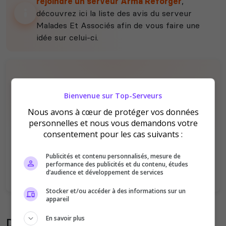
rejoindre un serveur Arma Reforger
,
découvrez ici la liste des avis du serveur
Malades Et Associés afin de vous faire une
idée sur celui-ci.
Bienvenue sur Top-Serveurs
Nous avons à cœur de protéger vos données
personnelles et nous vous demandons votre
Il n'y a pas encore d'avis sur ce serveur.
consentement pour les cas suivants :
Qualité
Staff du serveur
Publicités et contenu personnalisés, mesure de
Ambiance
Disponibilité
performance des publicités et du contenu, études
d’audience et développement de services
Stocker et/ou accéder à des informations sur un
appareil
En savoir plus
Donner son avis sur le serveur