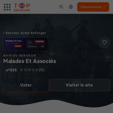
Classements
Dune Awakening
Empyrion
Serveur Arma Reforger
AVIS DU SERVEUR
Malades Et Associés
Neverwinter
Squad
Nights
(0)
n°435
Voter
Visiter le site
Myth of Empires
Enshrouded