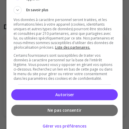
En savoir plus
Vos données à caractère personnel seront traitées, et les
informations liées à votre appareil (cookies, identifiants
Donner son avis sur le serveur
uniques et autres types de données) pourront être stockées
et consultées par 210 partenaires, ainsi que partagées avec
lui, ou utilisées spécifiquement par ce site. Nos partenaires et
nous-mêmes sommes susceptibles d'utiliser des données de
géolocalisation précises.
Liste des partenaires.
Certains fournisseurs sont susceptibles de traiter vos
données à caractère personnel sur la base de l'intérêt
légitime. Vous pouvez vous y opposer en gérant vos options
ci-dessous. Recherchez un lien en bas de cette page ou dans
le menu du site pour gérer ou retirer votre consentement
Vous devez être connecté pour ajouter
dans les paramètres des cookies et de confidentialité.
un avis sur ce serveur !
Se connecter
S'inscrire
Autoriser
Ne pas consentir
Gérer vos préférences