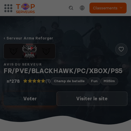
Dune Awakening
Empyrion
Classements
Serveur Arma Reforger
Neverwinter
Squad
Nights
AVIS DU SERVEUR
FR/PVE/BLACKHAWK/PC/XBOX/PS5
(1)
n°278
Champ de bataille
Fun
MilSim
Myth of Empires
Enshrouded
Voter
Visiter le site
Voir tous les