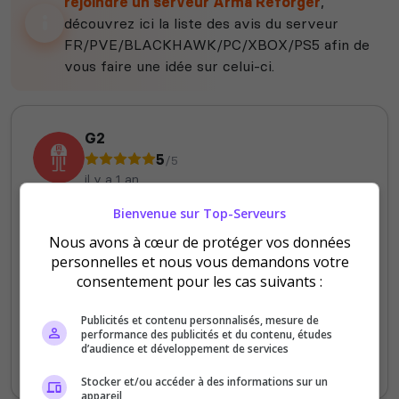
rejoindre un serveur Arma Reforger
,
découvrez ici la liste des avis du serveur
FR/PVE/BLACKHAWK/PC/XBOX/PS5 afin de
vous faire une idée sur celui-ci.
G2
5
/5
il y a 1 an
Bienvenue sur Top-Serveurs
Qualité
Nous avons à cœur de protéger vos données
Staff du serveur
personnelles et nous vous demandons votre
Ambiance
consentement pour les cas suivants :
Disponibilité
Publicités et contenu personnalisés, mesure de
performance des publicités et du contenu, études
Un serveur actif en PVE toute la journée, un
d’audience et développement de services
staff à l’écoute.
Stocker et/ou accéder à des informations sur un
appareil