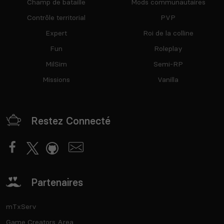
Champ de bataille
Mods communautaires
Contrôle territorial
PVP
Expert
Roi de la colline
Fun
Roleplay
MilSim
Semi-RP
Missions
Vanilla
Restez Connecté
Partenaires
mTxServ
Game Creators Area