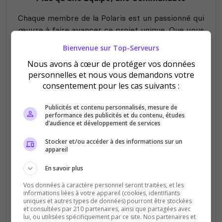
Chaque membre de la Polaris est un passionné qui
œuvre à faire avancer ce projet unique. Que vous
soyez vous-même militaire, aspirant à le devenir,
Bienvenue sur Top-Serveurs
vétéran de la simulation ou simplement un curieux
Nous avons à cœur de protéger vos données
en quête d'un défi et de camaraderie, vous avez
personnelles et nous vous demandons votre
votre place. L'exigence est notre norme, la
consentement pour les cas suivants :
fraternité est notre force.
Publicités et contenu personnalisés, mesure de
Prêt à commencer votre aventure ?
performance des publicités et du contenu, études
d’audience et développement de services
Un recruteur vous attend sur notre Discord pour
répondre à toutes vos questions et vous guider
Stocker et/ou accéder à des informations sur un
appareil
dans vos premiers pas.
En savoir plus
Vos données à caractère personnel seront traitées, et les
Rejoignez notre Discord :
informations liées à votre appareil (cookies, identifiants
uniques et autres types de données) pourront être stockées
https://discord.gg/brigadepolaris
et consultées par 210 partenaires, ainsi que partagées avec
lui, ou utilisées spécifiquement par ce site. Nos partenaires et