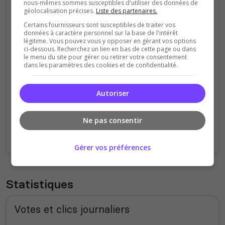
Visitez notre Site Web :
https://brigade-
nous-mêmes sommes susceptibles d'utiliser des données de
géolocalisation précises.
Liste des partenaires.
polaris.fr/
Certains fournisseurs sont susceptibles de traiter vos
données à caractère personnel sur la base de l'intérêt
Suivez-nous sur Instagram :
légitime. Vous pouvez vous y opposer en gérant vos options
https://www.instagram.com/brigade_polaris/
ci-dessous. Recherchez un lien en bas de cette page ou dans
le menu du site pour gérer ou retirer votre consentement
dans les paramètres des cookies et de confidentialité.
Découvrez nos actions sur YouTube :
https://www.youtube.com/@BrigadePolaris
Autoriser
L'étoile nous guide. La victoire nous unit. Serez-
Ne pas consentir
vous des nôtres ?
Gérer vos préférences
Statistiques
Votes et clics journaliers