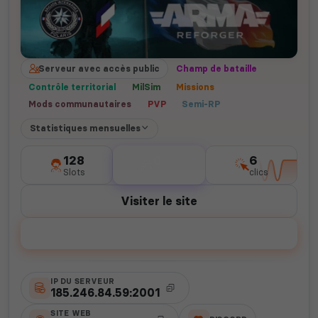
Serveur avec accès public
Champ de bataille
Contrôle territorial
MilSim
Missions
Mods communautaires
PVP
Semi-RP
Statistiques mensuelles
128
0
6
Slots
votes
clics
Visiter le site
Voter
IP DU SERVEUR
185.246.84.59:2001
SITE WEB