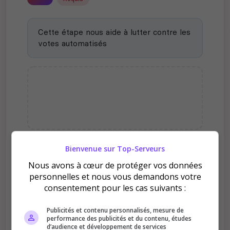
Cette étape nous aide à lutter contre les
votes automatisés
Bienvenue sur Top-Serveurs
Pourquoi voter pour Legacy
Nous avons à cœur de protéger vos données
Realms ?
personnelles et nous vous demandons votre
consentement pour les cas suivants :
Publicités et contenu personnalisés, mesure de
performance des publicités et du contenu, études
d’audience et développement de services