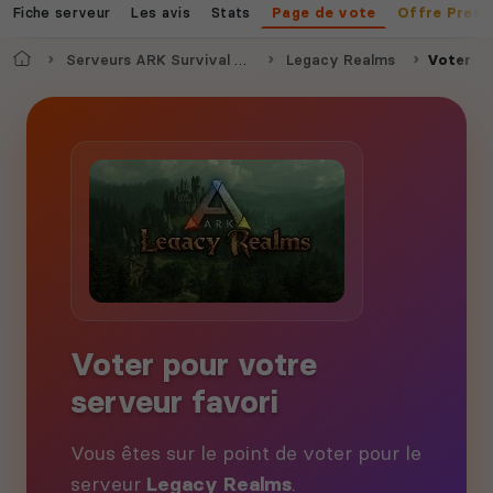
Fiche serveur
Les avis
Stats
Page de vote
Offre Prem
Accueil
Serveurs ARK Survival Ascended
Legacy Realms
Voter
Voter pour votre
serveur favori
Vous êtes sur le point de voter pour le
serveur
Legacy Realms
.