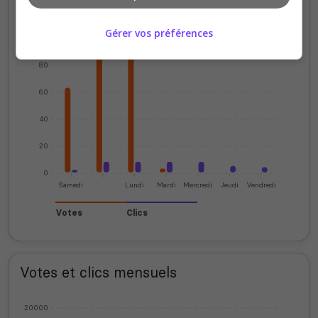
Votes et clics journaliers
Gérer vos préférences
100
80
60
40
20
0
Samedi
Lundi
Mardi
Mercredi
Jeudi
Vendredi
Votes
Clics
Votes et clics mensuels
20000