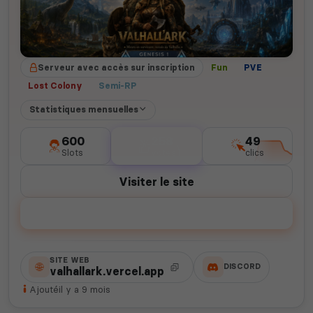
Serveur avec accès sur inscription
Fun
PVE
Lost Colony
Semi-RP
Statistiques mensuelles
600
258
49
Slots
votes
clics
Visiter le site
Voter
SITE WEB
DISCORD
valhallark.vercel.app
Ajouté
il y a 9 mois