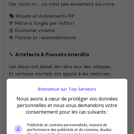
Car vivre ici… ce n’est pas seulement survivre.
🎭 Rituels et événements RP
⚒️ Métiers forgés par l’effort
💰 Économie vivante
🍻 Festins et rassemblements
🔧
Artefacts & Pouvoirs Interdits
Les dieux ont laissé derrière eux des reliques…
Et certains mortels ont appris à les maîtriser.
🔭 Vision accrue (Spyglass)
Bienvenue sur Top-Serveurs
🦖 Créatures altérées et variantes rares
Nous avons à cœur de protéger vos données
✨ Bêtes scintillantes, bénies ou maudites
personnelles et nous vous demandons votre
🏗️ Structures avancées venues d’un autre âge
consentement pour les cas suivants :
🧬 Créations interdites comme l’Indominus
🐲 Créatures mythologiques issues des sagas
Publicités et contenu personnalisés, mesure de
performance des publicités et du contenu, études
⚙️ Et grâce aux
plugins mystiques
, de nouveaux