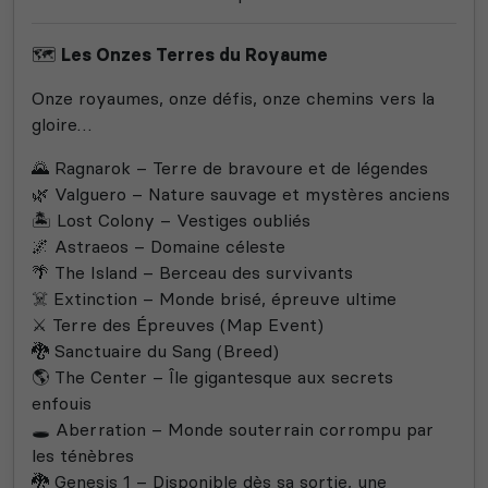
🗺️
Les Onzes Terres du Royaume
Onze royaumes, onze défis, onze chemins vers la
gloire…
🌄 Ragnarok – Terre de bravoure et de légendes
🌿 Valguero – Nature sauvage et mystères anciens
🏝️ Lost Colony – Vestiges oubliés
🌌 Astraeos – Domaine céleste
🌴 The Island – Berceau des survivants
☠️ Extinction – Monde brisé, épreuve ultime
⚔️ Terre des Épreuves (Map Event)
🐉 Sanctuaire du Sang (Breed)
🌎 The Center – Île gigantesque aux secrets
enfouis
🕳️ Aberration – Monde souterrain corrompu par
les ténèbres
🐉 Genesis 1 – Disponible dès sa sortie, une