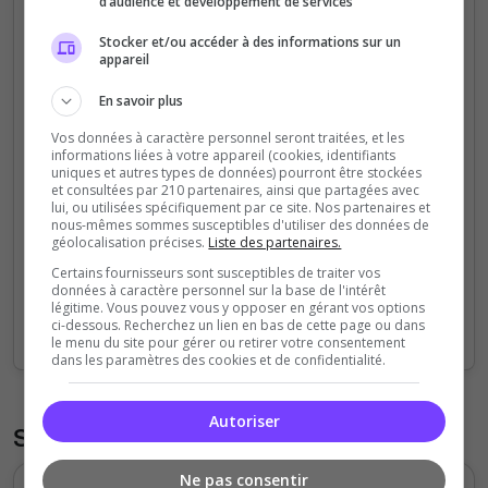
d’audience et développement de services
pouvoirs et mécaniques viennent enrichir ce
Stocker et/ou accéder à des informations sur un
monde…
appareil
En savoir plus
🔥
L’Appel de la Saga
Vos données à caractère personnel seront traitées, et les
Graveras-tu ton nom dans les pierres du Valhalla…
informations liées à votre appareil (cookies, identifiants
uniques et autres types de données) pourront être stockées
Ou disparaîtras-tu dans l’oubli des faibles ?
et consultées par 210 partenaires, ainsi que partagées avec
lui, ou utilisées spécifiquement par ce site. Nos partenaires et
Rassemble ton clan.
nous-mêmes sommes susceptibles d'utiliser des données de
géolocalisation précises.
Liste des partenaires.
Affronte les épreuves.
Certains fournisseurs sont susceptibles de traiter vos
Écris ta légende.
données à caractère personnel sur la base de l'intérêt
légitime. Vous pouvez vous y opposer en gérant vos options
👉
Le destin t’attend, guerrier.
ci-dessous. Recherchez un lien en bas de cette page ou dans
le menu du site pour gérer ou retirer votre consentement
dans les paramètres des cookies et de confidentialité.
Autoriser
Statistiques
Ne pas consentir